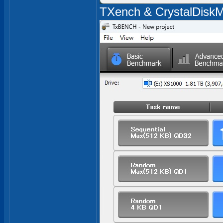
TXench & CrystalDi