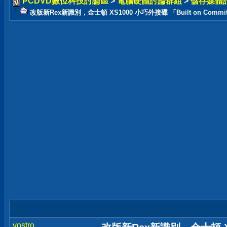
PCDVD數位科技討論區
>
電腦硬體討論群組
>
儲存媒體
改版新Rex新識別，金士頓 XS1000 小巧外接碟 「Built on Commi
vostro