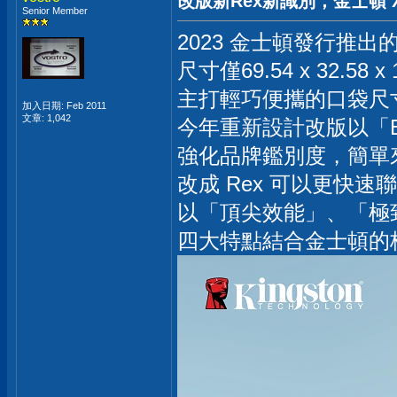
改版新Rex新識別，金士頓 XS1
Senior Member
2023 金士頓發行推出的
尺寸僅69.54 x 32.58 x
主打輕巧便攜的口袋尺
加入日期: Feb 2011
文章: 1,042
今年重新設計改版以「Buil
強化品牌鑑別度，簡單來說 
改成 Rex 可以更快
以「頂尖效能」、「極
四大特點結合金士頓的