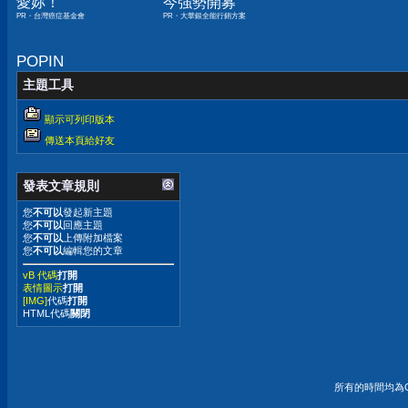
愛妳！
今強勢開募
PR・台灣癌症基金會
PR・大華銀全能行銷方案
POPIN
主題工具
顯示可列印版本
傳送本頁給好友
發表文章規則
您
不可以
發起新主題
您
不可以
回應主題
您
不可以
上傳附加檔案
您
不可以
編輯您的文章
vB 代碼
打開
表情圖示
打開
[IMG]
代碼
打開
HTML代碼
關閉
所有的時間均為G