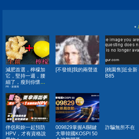
«
減肥首選，檸檬加
[不發燒]我的兩聲道
[桃園售]近全新
它，堅持一週，腰
B85
細了，瘦到你懷疑
PR・新素簡
人生
伴侶和妳一起預防
009829掌握AI關鍵
詐騙無所不在
HPV，才有資格說
大華韓國KOSPI 50