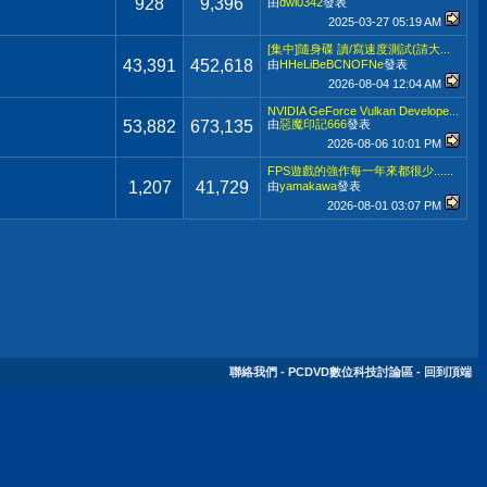
928
9,396
由
dwi0342
發表
2025-03-27
05:19 AM
[集中]隨身碟 讀/寫速度測試(請大...
43,391
452,618
由
HHeLiBeBCNOFNe
發表
2026-08-04
12:04 AM
NVIDIA GeForce Vulkan Develope...
53,882
673,135
由
惡魔印記666
發表
2026-08-06
10:01 PM
FPS遊戲的強作每一年來都很少......
1,207
41,729
由
yamakawa
發表
2026-08-01
03:07 PM
聯絡我們
-
PCDVD數位科技討論區
-
回到頂端