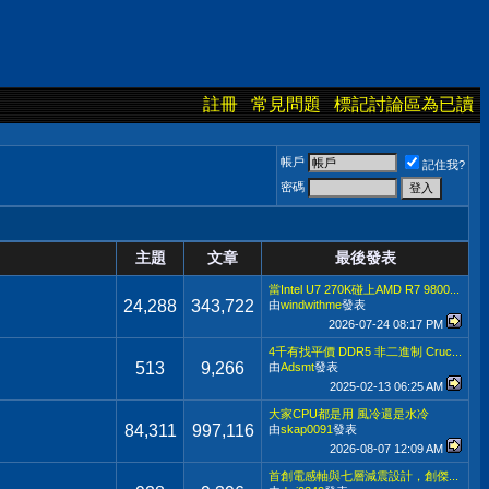
註冊
常見問題
標記討論區為已讀
帳戶
記住我?
密碼
主題
文章
最後發表
當Intel U7 270K碰上AMD R7 9800...
24,288
343,722
由
windwithme
發表
2026-07-24
08:17 PM
4千有找平價 DDR5 非二進制 Cruc...
513
9,266
由
Adsmt
發表
2025-02-13
06:25 AM
大家CPU都是用 風冷還是水冷
84,311
997,116
由
skap0091
發表
2026-08-07
12:09 AM
首創電感軸與七層減震設計，創傑...