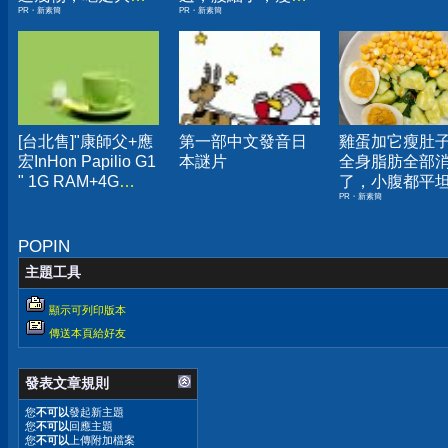
PR・新素簡
PR・新素簡
囊，瘦出小蠻腰
你懷疑人生！
[台北售]"康師父+應
第一部中文發音日
雞蛋加它瘦肚
宏InHon Papilio G1
本謎片
全身脂肪全部
" 1G RAM+4G
了，小腹都平
PR・新素簡
ROM+聯發科雙核
心6577 +IPS ..中華
電+神腦+應宏 3方
POPIN
保固
主題工具
顯示可列印版本
傳送本頁給好友
發表文章規則
您
不可以
發起新主題
您
不可以
回應主題
您
不可以
上傳附加檔案