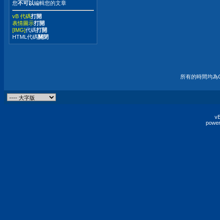
您
不可以
編輯您的文章
vB 代碼
打開
表情圖示
打開
[IMG]
代碼
打開
HTML代碼
關閉
所有的時間均為G
vB
power