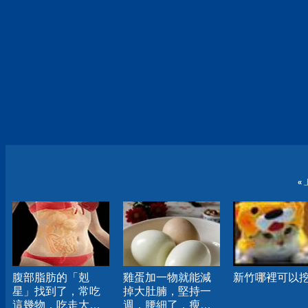
«
腹部脂肪的「剋
雞蛋加一物就能減
新竹哪裡可以
星」找到了，常吃
掉大肚腩，堅持一
這幾物，吃走大肚
週，腰細了，瘦到