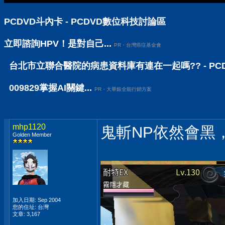
PCDVD斗內卡 - PCDVD數位科技討論區
立即諮詢HPV！是對自己...
PR・台灣癌症基金會
台北市立聯合醫院的病患資料庫有連在一起嗎?? - PC
009829掌握AI關鍵...
PR・大華銀全能行銷方案
mhp1120
鬼斬NP依然會黑
Golden Member
加入日期: Sep 2004
您的住址: 台灣
文章: 3,167