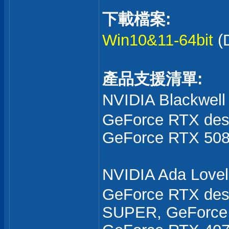
下載檔案:
Win10&11-64bit
(
產品支援清單:
NVIDIA Blackwe
GeForce RTX des
GeForce RTX 508
NVIDIA Ada Lov
GeForce RTX des
SUPER, GeForce 