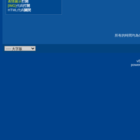
表情圖示
打開
[IMG]
代碼
打開
HTML代碼
關閉
所有的時間均為G
vB
power