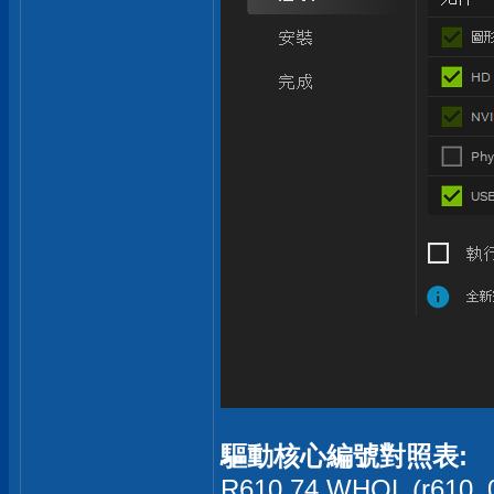
驅動核心編號對照表:
R610.74 WHQL (r610_