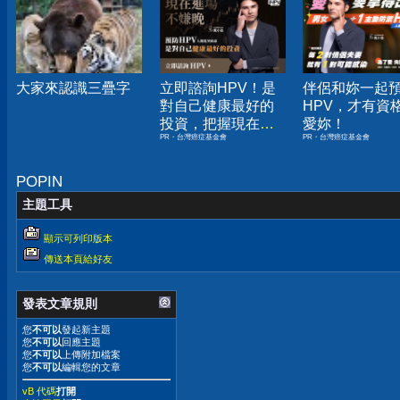
大家來認識三疊字
立即諮詢HPV！是
伴侶和妳一起
對自己健康最好的
HPV，才有資
投資，把握現在不
愛妳！
PR・台灣癌症基金會
PR・台灣癌症基金會
嫌晚！
POPIN
主題工具
顯示可列印版本
傳送本頁給好友
發表文章規則
您
不可以
發起新主題
您
不可以
回應主題
您
不可以
上傳附加檔案
您
不可以
編輯您的文章
vB 代碼
打開