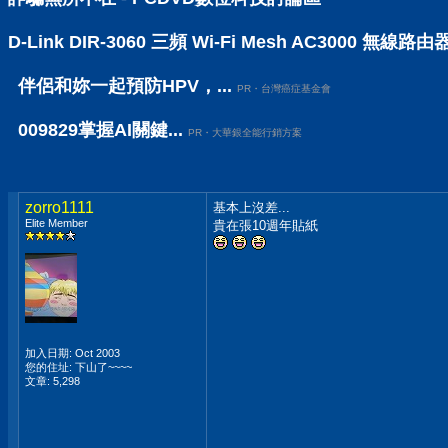
D-Link DIR-3060 三頻 Wi-Fi Mesh AC30
伴侶和妳一起預防HPV，...
PR・台灣癌症基金會
009829掌握AI關鍵...
PR・大華銀全能行銷方案
zorro1111
基本上沒差...
Elite Member
貴在張10週年貼紙
加入日期: Oct 2003
您的住址: 下山了~~~~
文章: 5,298