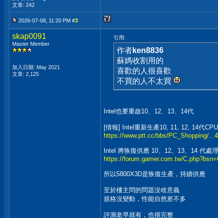
文章: 242
2026-07-08, 11:20 PM #
3
skap0091
引用:
Master Member
作者
ken8836
蘇媽收割用的
加入日期: May 2021
喜歡的人很喜歡
文章: 2,125
不買的人不太買
Intel也要重啟10、12、13、14代
[情報] Intel重新生產10, 11, 12, 14代CPU
https://www.ptt.cc/bbs/PC_Shopping/...
Intel 將恢復供應 10、12、13、14 代處
https://forum.gamer.com.tw/C.php?bs
所以5800X3D是恢復生產，持續供應
至於樓主問的問題沒啥意義
規格沒變動，性能自然差不多
評測老早就有，也很完整