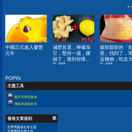
«
中國正式進入慶豐
減肥首選，檸檬加
腹部脂肪的「
元年
它，堅持一週，腰
星」找到了，
細了，瘦到你懷疑
這幾物，吃走
PR・新素簡
PR・新素簡
人生
囊，瘦出小蠻
POPIN
主題工具
顯示可列印版本
傳送本頁給好友
發表文章規則
您
不可以
發起新主題
您
不可以
回應主題