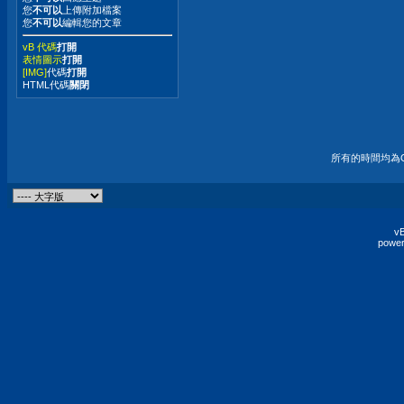
您
不可以
上傳附加檔案
您
不可以
編輯您的文章
vB 代碼
打開
表情圖示
打開
[IMG]
代碼
打開
HTML代碼
關閉
所有的時間均為G
vB
power