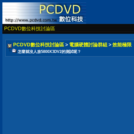
PCDVD數位科技討論區
PCDVD數位科技討論區
>
電腦硬體討論群組
>
效能極限
怎麼就沒人放5800X3DV2的測試呢？