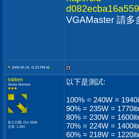
d082ecba16a5598
VGAMaster 
2008-06-24, 11:53 PM #
1
lobben
以下是測試:
Senior Member
100% = 240W = 1940it
90% = 235W = 1770ite
80% = 230W = 1600ite
加入日期: Oct 2006
70% = 224W = 1400ite
文章: 1,384
60% = 218W = 1220ite