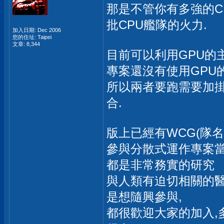
那是不管你有多強的C
批CPU艦隊的火力.
加入日期: Dec 2006
您的住址: Taipei
文章: 8,344
目前可以利用GPU的主要是
專案還沒有使用GPU
所以兩者要跑需要加掛
合.
版上已經有WCG(隊名:P
參與分散式運作專案當
都是非常務實的研究
與人類有迫切相關的醫
是想隨興參與,
都很歡迎大家的加入,