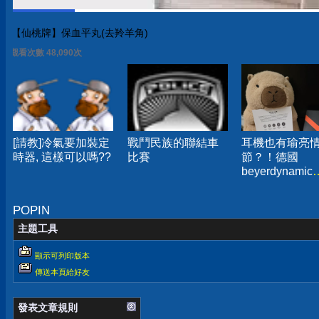
【仙桃牌】保血平丸(去羚羊角)
觀看次數 48,090次
[請教]冷氣要加裝定
戰鬥民族的聯結車
耳機也有瑜亮
時器, 這樣可以嗎??
比賽
節？！德國
beyerdynamic
AMIRON 300
真無線藍牙耳
POPIN
箱分享
主題工具
顯示可列印版本
傳送本頁給好友
發表文章規則