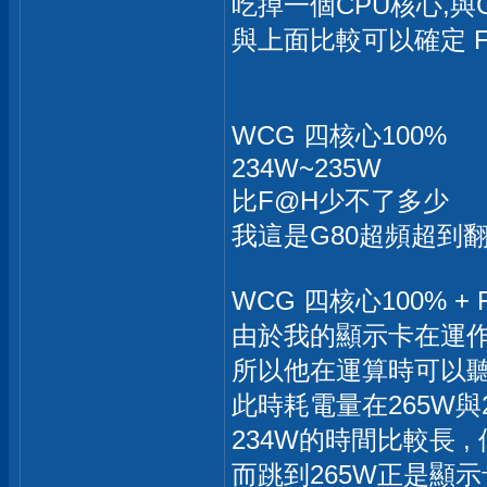
吃掉一個CPU核心,與G
與上面比較可以確定 
WCG 四核心100%
234W~235W
比F@H少不了多少
我這是G80超頻超到翻
WCG 四核心100% + 
由於我的顯示卡在運作
所以他在運算時可以
此時耗電量在265W與
234W的時間比較長 ,
而跳到265W正是顯