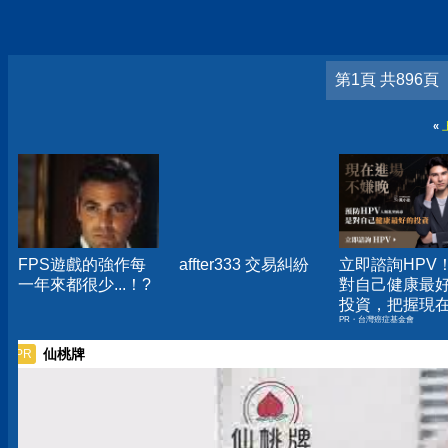
第1頁 共896頁
«
FPS遊戲的強作每
affter333 交易糾紛
立即諮詢HPV
一年來都很少...！?
對自己健康最
投資，把握現
PR・台灣癌症基金會
嫌晚！
仙桃牌
PR