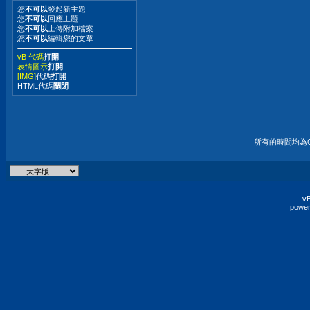
您
不可以
發起新主題
您
不可以
回應主題
您
不可以
上傳附加檔案
您
不可以
編輯您的文章
vB 代碼
打開
表情圖示
打開
[IMG]
代碼
打開
HTML代碼
關閉
所有的時間均為G
vB
power