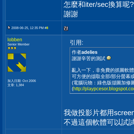
怎麼和iter/sec換算呢?
謝謝
2008-06-25, 12:35 PM #
8
lobben
引用:
Senior Member
作者
adelies
謝謝辛苦的測試
亂入一下，非免費的抓圖軟體可用 S
可方便的擷取全部/部分螢幕
加入日期: Oct 2006
(電腦玩物：綠色版擷圖加修圖軟體
文章: 1,384
(
http://playpcesor.blogspot.c
我做投影片都用screenh
不過這個軟體可以試