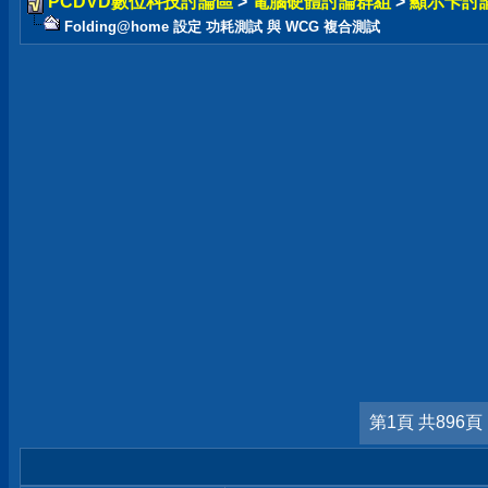
PCDVD數位科技討論區
>
電腦硬體討論群組
>
顯示卡討
Folding@home 設定 功耗測試 與 WCG 複合測試
第1頁 共896頁