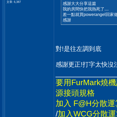
文章: 6,387
感謝大大分享這篇
我的房間快把我熱死了....
差一點就買powerangel回
感謝
對!是往左調到底
感謝更正!打字太快沒
_____________
要用FurMark
源接頭規格
加入 F@H分散運
/
加入WCG分散運