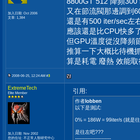
8800GT 512 降頻300 s
又在節流閥那邊調到6
加入日期: Oct 2006
文章: 1,384
還是有500 iter/sec左
應該還是比CPU快多
但GPU溫度從沒降頻節
推算一下大概比待機抓東
算是耗電 廢熱 效能
2008-06-25, 12:24 AM #
3
ExtremeTech
引用:
Elite Member
作者
lobben
以下是測試:
0% = 186W = 99iter/s (
是往左吧???
加入日期: Nov 2002
-----------------------
您的住址: 不正常人類研究中心