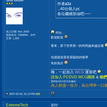
Senior Member
作者
a1z
...40台個人pc
各位繼續加油吧~~~
加入日期: Nov 2003
40台...
您的住址: TAIWAN，台中
歡迎歡迎
文章: 1,265
看來，那下世界第一的時間越來越近囉
也謝謝凌晨美眉協助的報導
有妳真好
__________________
嗨，一起加入
WCG
運算吧
請加入 PCDVD WCG團隊
&
咱們
我們在WCG官方的連結↑
為人類盡一份力，為台灣爭一口氣
2007-05-02, 01:13 PM #
25
ExtremeTech
簽到!