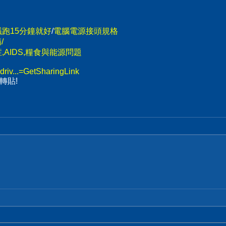
議跑15分鐘就好
/
電腦電源接頭規格
/
AIDS,糧食與能源問題
driv...=GetSharingLink
轉貼!