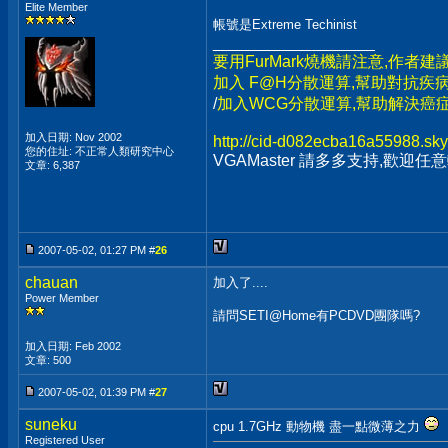
Elite Member
帳號是Extreme Techinist
__________________
要用FurMark燒機請注意,作者建
加入 F@H分散運算,幫助對抗疾病
/
加入WCG分散運算,幫助解決癌症,
加入日期: Nov 2002
http://cid-d082ecba16a55988.sky
您的住址: 不正常人類研究中心
VGAMaster 請多多支持,歡迎任意
文章: 6,387
2007-05-02, 01:27 PM #
26
chauan
加入了....
Power Member
請問SETI@Home有PCDVD團隊嗎?
加入日期: Feb 2002
文章: 500
2007-05-02, 01:39 PM #
27
suneku
cpu 1.7GHz 動物機 盡一點微薄之力
Registered User