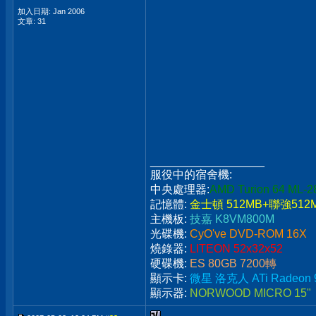
加入日期: Jan 2006
文章: 31
__________________
服役中的宿舍機:
中央處理器
:
AMD Turion 64 ML-2
記憶體
:
金士頓 512MB+聯強512
主機板
:
技嘉 K8VM800M
光碟機
:
CyO've DVD-ROM 16X
燒錄器
:
LITEON 52x32x52
硬碟機
:
ES 80GB 7200轉
顯示卡
:
微星 洛克人 ATi Radeon 
顯示器
:
NORWOOD MICRO 15"