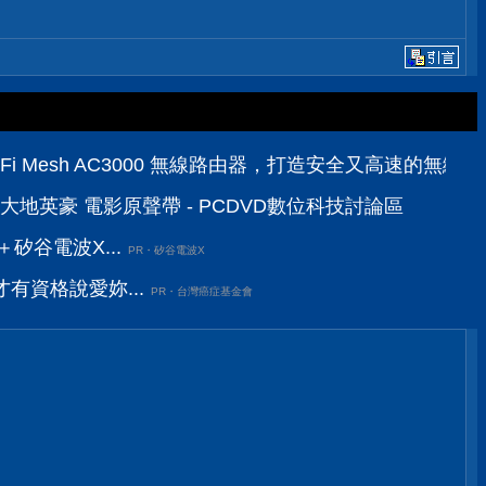
三頻 Wi-Fi Mesh AC3000 無線路由器，打造安全又高速的無
ohicans 大地英豪 電影原聲帶 - PCDVD數位科技討論區
矽谷電波X...
PR・矽谷電波X
有資格說愛妳...
PR・台灣癌症基金會