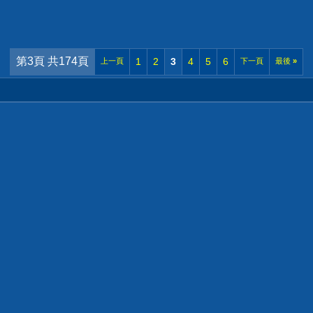
第3頁 共174頁
1
2
3
4
5
6
上一頁
下一頁
最後
»