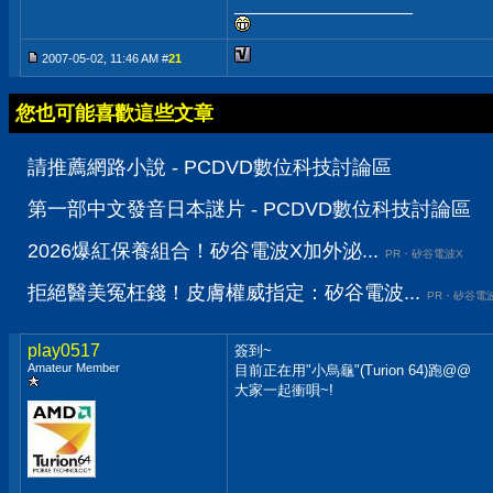
__________________
2007-05-02, 11:46 AM #
21
您也可能喜歡這些文章
請推薦網路小說 - PCDVD數位科技討論區
第一部中文發音日本謎片 - PCDVD數位科技討論區
2026爆紅保養組合！矽谷電波X加外泌...
PR・矽谷電波X
拒絕醫美冤枉錢！皮膚權威指定：矽谷電波...
PR・矽谷電
play0517
簽到~
Amateur Member
目前正在用"小烏龜"(Turion 64)跑@@
大家一起衝唄~!