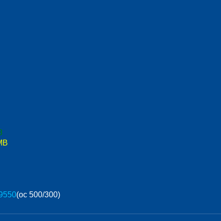
8
MB
9550
(oc 500/300)