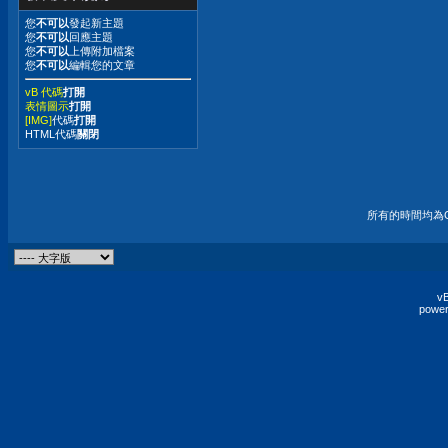
您
不可以
發起新主題
您
不可以
回應主題
您
不可以
上傳附加檔案
您
不可以
編輯您的文章
vB 代碼
打開
表情圖示
打開
[IMG]
代碼
打開
HTML代碼
關閉
所有的時間均為G
vB
power