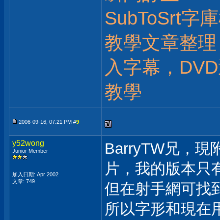
SubToSrt
教學文章整理：
入字幕，DV
教學
2006-09-16, 07:21 PM #
9
y52wong
BarryTW兄
Junior Member
片，我的版本只
加入日期: Apr 2002
文章: 749
但在射手網可找
所以字形和現在