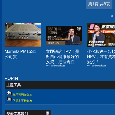
第1頁 共8頁
«
Marantz PM15S1
立即諮詢HPV！是
伴侶和妳一起
公司貨
對自己健康最好的
HPV，才有資
投資，把握現在不
愛妳！
PR・台灣癌症基金會
PR・台灣癌症基金會
嫌晚！
POPIN
主題工具
顯示可列印版本
傳送本頁給好友
發表文章規則