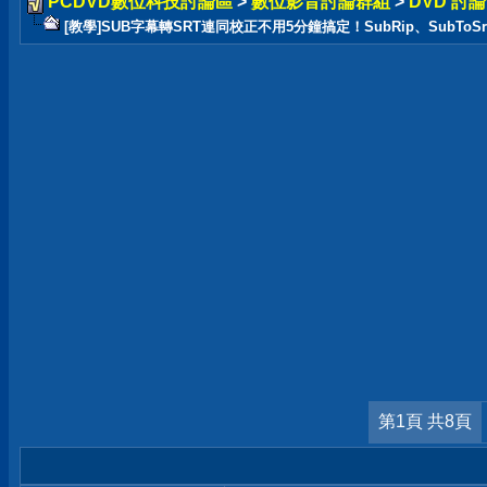
PCDVD數位科技討論區
>
數位影音討論群組
>
DVD 討
[教學]SUB字幕轉SRT連同校正不用5分鐘搞定！SubRip、SubToS
第1頁 共8頁