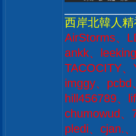
___________
西岸北韓人精
AirStorms、L
ankk、leekin
TACOCITY、
imggy、pcb
hill456789、li
chumowud、
pledi、cjan