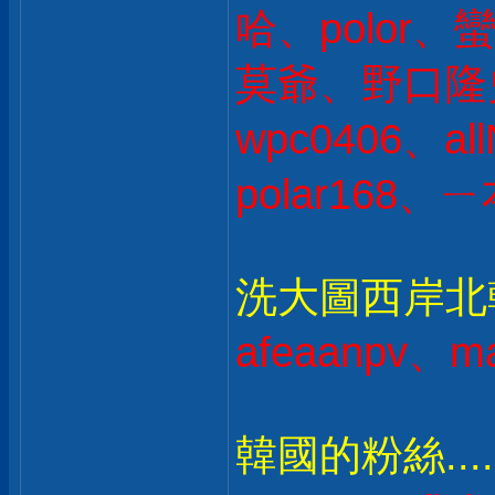
哈、polor、蠻
莫爺、野口隆史 
wpc0406、all
polar168、ㄧ
洗大圖西岸北韓人
afeaanpv、ma
韓國的粉絲....