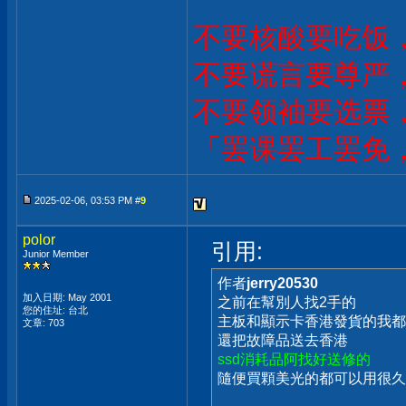
不要核酸要吃饭
不要谎言要尊严
不要领袖要选票
「罢课罢工罢免
2025-02-06, 03:53 PM #
9
polor
引用:
Junior Member
作者
jerry20530
加入日期: May 2001
之前在幫別人找2手的
您的住址: 台北
主板和顯示卡香港發貨的我都
文章: 703
還把故障品送去香港
ssd消耗品阿找好送修的
隨便買顆美光的都可以用很久