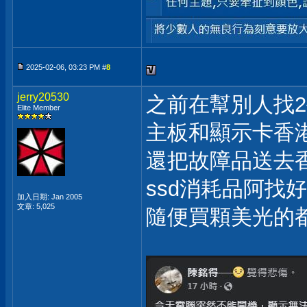
2025-02-06, 03:23 PM #
8
jerry20530
之前在幫別人找
Elite Member
主板和顯示卡香
還把故障品送去
ssd消耗品阿找
加入日期: Jan 2005
文章: 5,025
隨便買顆美光的