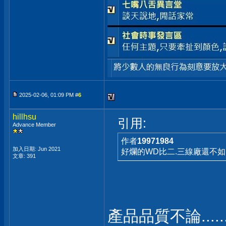
2025-02-06, 01:09 PM #
6
hillhsu
引用:
Advance Member
作者
19971984
加入日期: Jun 2021
好爛的WD比二.三線廠還不如
文章: 391
產品品質不論.....