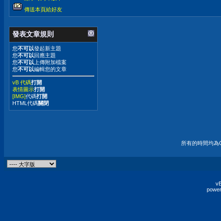
傳送本頁給好友
發表文章規則
您
不可以
發起新主題
您
不可以
回應主題
您
不可以
上傳附加檔案
您
不可以
編輯您的文章
vB 代碼
打開
表情圖示
打開
[IMG]
代碼
打開
HTML代碼
關閉
所有的時間均為G
vB
power