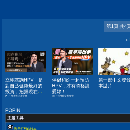
第1頁 共4
«
立即諮詢HPV！是
伴侶和妳一起預防
第一部中文發
對自己健康最好的
HPV，才有資格說
本謎片
投資，把握現在不
愛妳！
PR・台灣癌症基金會
PR・台灣癌症基金會
嫌晚！
POPIN
主題工具
顯示可列印版本