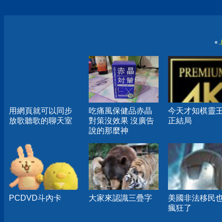
«
用網頁就可以同步
吃痛風保健品赤晶
今天才知棋靈
放歌聽歌的聊天室
對策沒效果 沒廣告
正結局
說的那麼神
PCDVD斗內卡
大家來認識三疊字
美國非法移民
瘋狂了