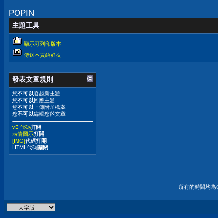
POPIN
主題工具
顯示可列印版本
傳送本頁給好友
發表文章規則
您
不可以
發起新主題
您
不可以
回應主題
您
不可以
上傳附加檔案
您
不可以
編輯您的文章
vB 代碼
打開
表情圖示
打開
[IMG]
代碼
打開
HTML代碼
關閉
所有的時間均為G