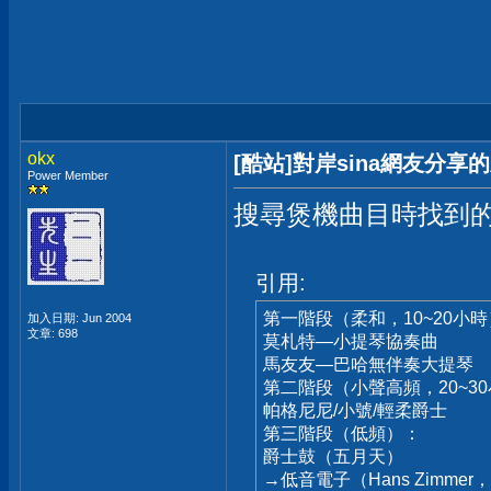
okx
[酷站]對岸sina網友分
Power Member
搜尋煲機曲目時找到
引用:
第一階段（柔和，10~20小
加入日期: Jun 2004
文章: 698
莫札特—小提琴協奏曲
馬友友—巴哈無伴奏大提琴
第二階段（小聲高頻，20~3
帕格尼尼/小號/輕柔爵士
第三階段（低頻）：
爵士鼓（五月天）
→低音電子（Hans Zimme