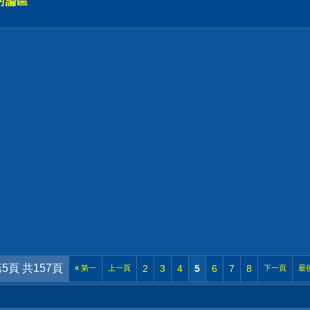
討論區
5頁 共157頁
2
3
4
5
6
7
8
«
第一
上一頁
下一頁
最