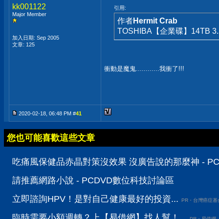
kk001122
引用:
Major Member
作者
Hermit Crab
TOSHIBA【企業碟】14TB 3.
加入日期: Sep 2005
文章: 125
衝動是魔鬼............我衝了!!!
2020-02-18, 06:48 PM #
41
您也可能喜歡這些文章
吃痛風保健品赤晶對策沒效果 沒廣告說的那麼神 - P
請推薦網路小說 - PCDVD數位科技討論區
立即諮詢HPV！是對自己健康最好的投資...
PR・台灣癌症基
臨時需要小額週轉？上【易借網】找人幫！...
PR・易借網