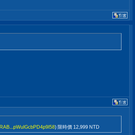
/DRAB...pWuIGcbPD4p9I58
) 限時價 12,999 NTD