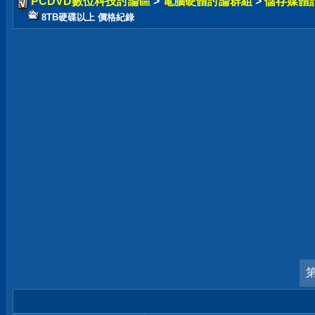
PCDVD數位科技討論區
>
電腦硬體討論群組
>
儲存媒體
8TB硬碟以上 價格紀錄
第