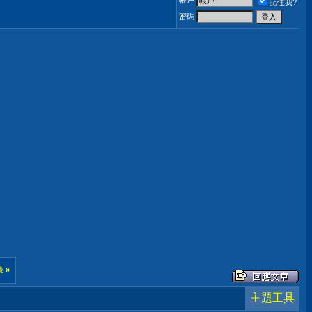
帳戶
記住我?
密碼
後
»
主題工具