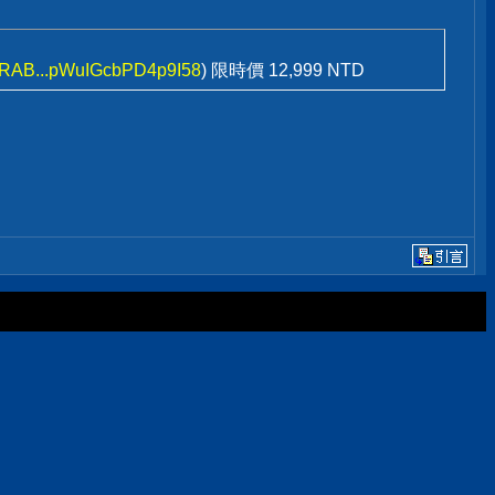
/DRAB...pWuIGcbPD4p9I58
) 限時價 12,999 NTD