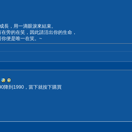
來成長，用一滴眼淚來結束。
有在旁的在笑，因此請活出你的生命，
而你便是唯一在笑。~
價
90降到1990，當下就按下購買