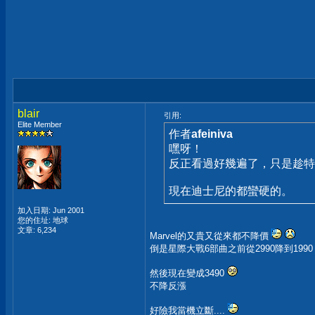
blair
引用:
Elite Member
作者
afeiniva
嘿呀！
反正看過好幾遍了，只是趁特
現在迪士尼的都蠻硬的。
加入日期: Jun 2001
您的住址: 地球
文章: 6,234
Marvel的又貴又從來都不降價
倒是星際大戰6部曲之前從2990降到19
然後現在變成3490
不降反漲
好險我當機立斷....