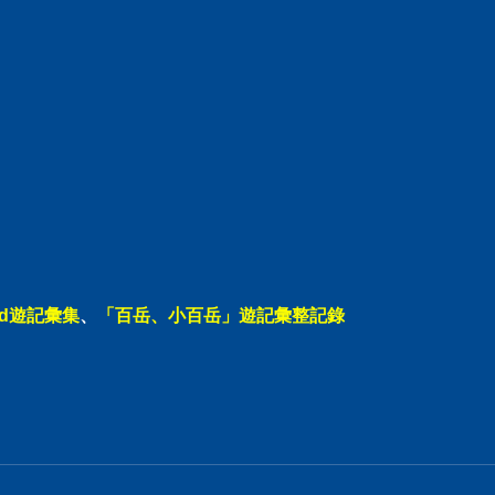
ad遊記彙集
、
「百岳、小百岳」遊記彙整記錄