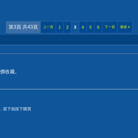
第3頁 共43頁
1
2
3
4
5
6
上一頁
下一頁
最後
»
價收藏。
90，當下就按下購買