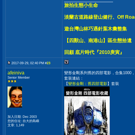
旅拍生態小生命
淡蘭古道路線登山健行、Off Ro
遊台灣山林巧遇針葉木彙整集
【四獸山、南港山】區生態拾遺
回顧 底片時代『2010庚寅』
2017-09-29, 02:40 PM #
23
afeiniva
變形金剛系列舊的四部電影，合集1000
Senior Member
套裝連結：
【
變形金剛：舊四部電影
】套裝
加入日期: Dec 2003
您的住址: 自大的島嶼
文章: 1,149