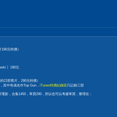
片190元特價）
ski 〗190元
姆斯的21部舊片，290元特價）
中有成名作Top Gun，
iTunes特價紀錄區
只記錄三部
電影，合集1450，單買290，所以也可以考慮單買，整理在：