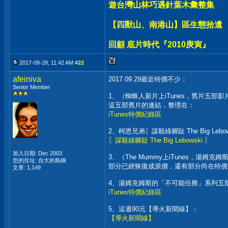
遊台灣山林巧遇針葉木彙整集
【四獸山、南港山】區生態拾遺
回顧 底片時代『2010庚寅』
2017-09-28, 11:42 AM #
22
afeiniva
2017.09.29最近特價不少：
Senior Member
1、（蜘蛛人新片上iTunes，舊片五部影
這五部舊片的連結，整理在：
iTunes特價紀錄區
2、柯恩兄弟〖謀殺綠腳趾 The Big Lebow
〖謀殺綠腳趾 The Big Lebowski 〗
加入日期: Dec 2003
3、（The Mummy上iTunes，湯姆克
您的住址: 自大的島嶼
部分已經恢復成原價，還有部分尚在特價，其
文章: 1,149
4、湯姆克姆斯的「不可能任務」系列五部
iTunes特價紀錄區
5、這週90元【導火新聞線】：
【導火新聞線】
__________________