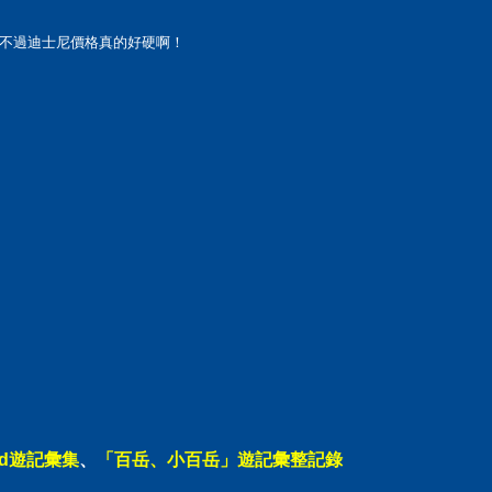
不過迪士尼價格真的好硬啊！
ad遊記彙集
、
「百岳、小百岳」遊記彙整記錄