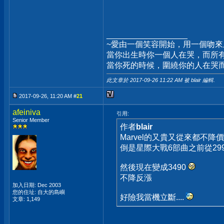
__________________
~愛由一個笑容開始，用一個吻
當你出生時你一個人在哭，而所
當你死的時候，圍繞你的人在哭
此文章於 2017-09-26
11:22 AM
被 blair 編輯.
2017-09-26, 11:20 AM #
21
afeiniva
引用:
Senior Member
作者
blair
Marvel的又貴又從來都不降
倒是星際大戰6部曲之前從29
然後現在變成3490
不降反漲
加入日期: Dec 2003
您的住址: 自大的島嶼
好險我當機立斷....
文章: 1,149