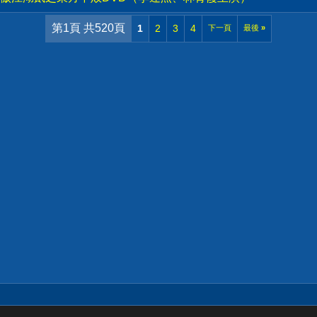
第1頁 共520頁
1
2
3
4
下一頁
最後
»