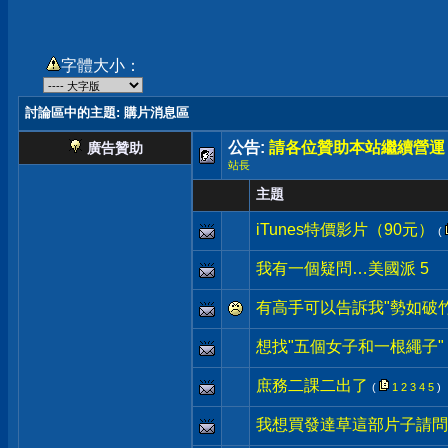
字體大小：
討論區中的主題
: 購片消息區
公告:
請各位贊助本站繼續營運
廣告贊助
站長
主題
iTunes特價影片（90元）
(
我有一個疑問…美國派 5
有高手可以告訴我"勢如破
想找"五個女子和一根繩子"
庶務二課二出了
(
1
2
3
4
5
)
我想買發達草這部片子請問