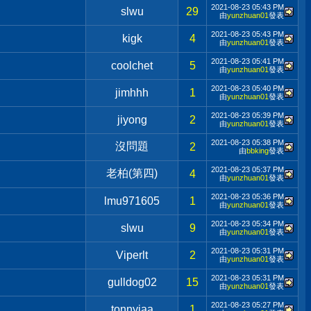
2021-08-23
05:43 PM
slwu
29
由
yunzhuan01
發表
2021-08-23
05:43 PM
kigk
4
由
yunzhuan01
發表
2021-08-23
05:41 PM
coolchet
5
由
yunzhuan01
發表
2021-08-23
05:40 PM
jimhhh
1
由
yunzhuan01
發表
2021-08-23
05:39 PM
jiyong
2
由
yunzhuan01
發表
2021-08-23
05:38 PM
沒問題
2
由
bbking
發表
2021-08-23
05:37 PM
老柏(第四)
4
由
yunzhuan01
發表
2021-08-23
05:36 PM
lmu971605
1
由
yunzhuan01
發表
2021-08-23
05:34 PM
slwu
9
由
yunzhuan01
發表
2021-08-23
05:31 PM
Viperlt
2
由
yunzhuan01
發表
2021-08-23
05:31 PM
gulldog02
15
由
yunzhuan01
發表
2021-08-23
05:27 PM
tonnyjaa
1