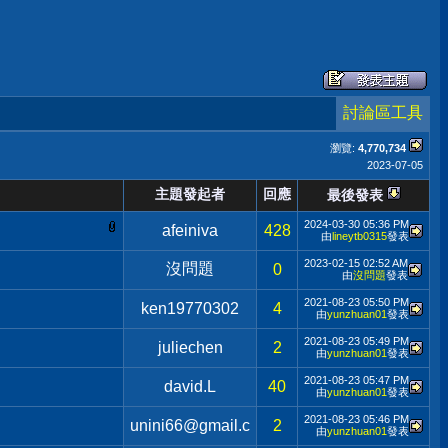
討論區工具
瀏覽:
4,770,734
2023-07-05
主題發起者
回應
最後發表
2024-03-30
05:36 PM
afeiniva
428
由
lineytb0315
發表
2023-02-15
02:52 AM
沒問題
0
由
沒問題
發表
2021-08-23
05:50 PM
ken19770302
4
由
yunzhuan01
發表
2021-08-23
05:49 PM
juliechen
2
由
yunzhuan01
發表
2021-08-23
05:47 PM
david.L
40
由
yunzhuan01
發表
2021-08-23
05:46 PM
unini66@gmail.c
2
由
yunzhuan01
發表