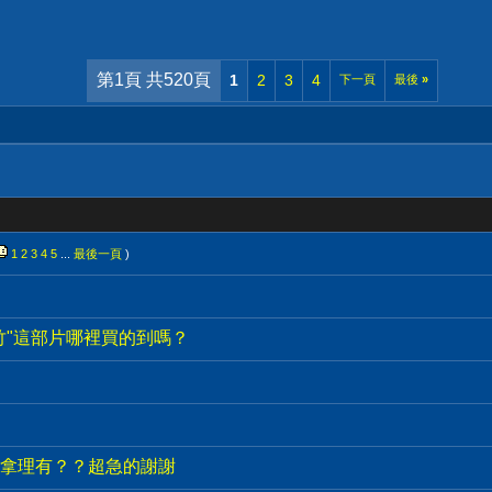
第1頁 共520頁
1
2
3
4
下一頁
最後
»
1
2
3
4
5
...
最後一頁
)
竹"這部片哪裡買的到嗎？
拿理有？？超急的謝謝