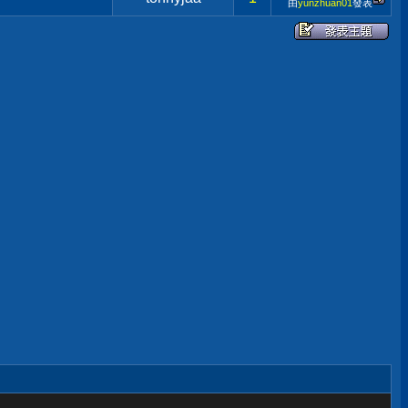
由
yunzhuan01
發表