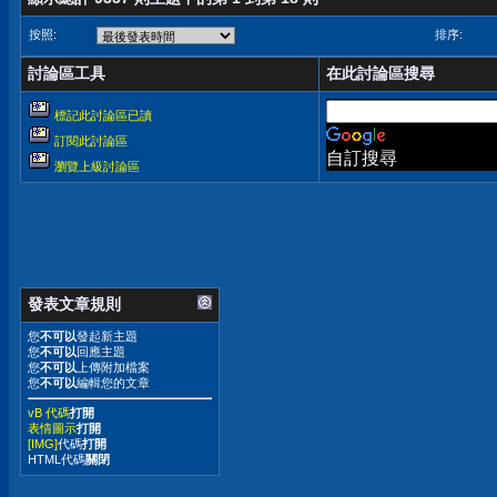
按照:
排序:
討論區工具
在此討論區搜尋
標記此討論區已讀
訂閱此討論區
自訂搜尋
瀏覽上級討論區
發表文章規則
您
不可以
發起新主題
您
不可以
回應主題
您
不可以
上傳附加檔案
您
不可以
編輯您的文章
vB 代碼
打開
表情圖示
打開
[IMG]
代碼
打開
HTML代碼
關閉