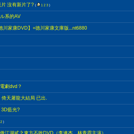
片 沒有新片了?
(
1
2
3
)
ル系的AV
家康DVD】+德川家康文庫版...nt6880
電劇dvd？
, 倚天屠龍大結局 已出.
3D藍光?
2
)
傲江湖貳之東方不敗DVD（李連杰、林青霞主演）