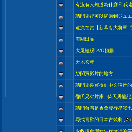
有沒有人知道為什麼 邵氏老
請問哪裡可以網購到ジュエ
遠流在賣【新幕府大將軍--德川
海鷗出品
大尾鱸鰻DVD預購
天地玄黃
想問買影片的地方
請問哪裏買得到中文譯音的
邵氏兄弟片庫 - 倚天屠龍記
請問台灣是否會發行星戰七 
尋找喜歡的日本古裝劇
(
1
求收購台灣新生代發行的笑