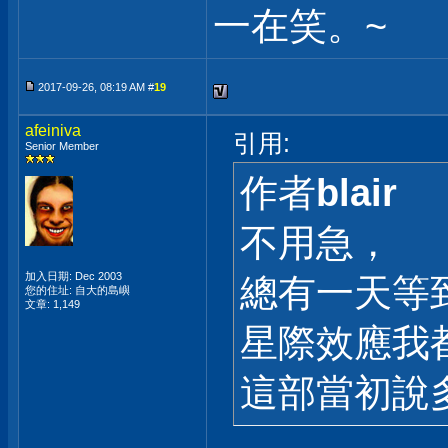
一在笑。~
2017-09-26, 08:19 AM #
19
afeiniva
引用:
Senior Member
作者
blair
不用急，
加入日期: Dec 2003
總有一天等
您的住址: 自大的島嶼
文章: 1,149
星際效應我
這部當初說