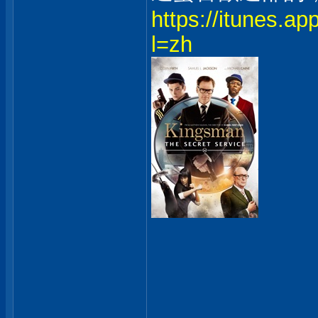
https://itunes.a
l=zh