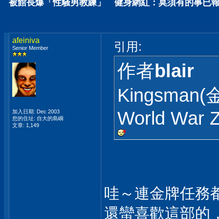
被館長爆「性騷男教練」 健身網紅：莫須有的事已報警 
afeiniva
引用:
Senior Member
作者
blair
Kingsman
World War 
加入日期: Dec 2003
您的住址: 自大的島嶼
文章: 1,149
哇～連金牌任務都
還蠻喜歡這部的