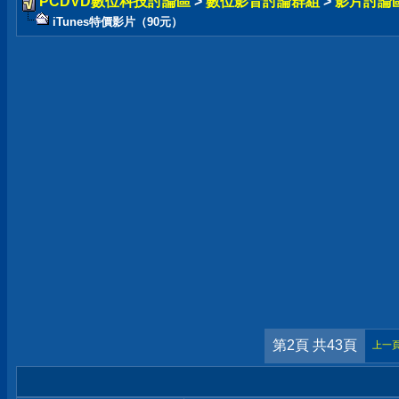
PCDVD數位科技討論區
>
數位影音討論群組
>
影片討論
iTunes特價影片（90元）
第2頁 共43頁
上一