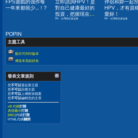
FPS遊戲的強作每
立即諮詢HPV！是
伴侶和妳一起
一年來都很少...！?
對自己健康最好的
HPV，才有資
投資，把握現在不
愛妳！
PR・台灣癌症基金會
PR・台灣癌症基金會
嫌晚！
POPIN
主題工具
顯示可列印版本
傳送本頁給好友
發表文章規則
您
不可以
發起新主題
您
不可以
回應主題
您
不可以
上傳附加檔案
您
不可以
編輯您的文章
vB 代碼
打開
表情圖示
打開
[IMG]
代碼
打開
HTML代碼
關閉