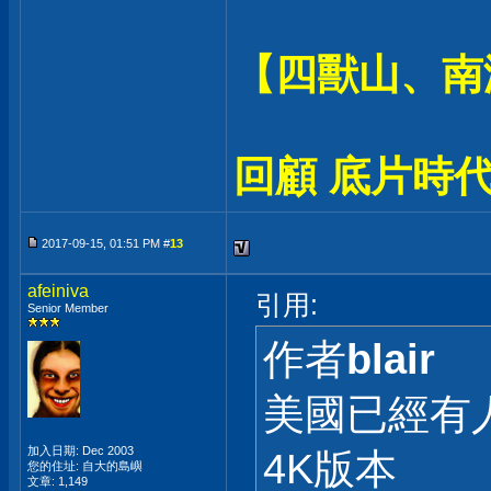
【四獸山、南
回顧 底片時代
2017-09-15, 01:51 PM #
13
afeiniva
引用:
Senior Member
作者
blair
美國已經有
加入日期: Dec 2003
4K版本
您的住址: 自大的島嶼
文章: 1,149