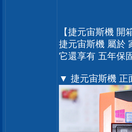
【捷元宙斯機 開
捷元宙斯機 屬於
它還享有 五年保
▼ 捷元宙斯機 