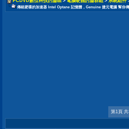
PCDVD數位科技討論區
>
電腦硬體討論群組
>
系統組件
傳統硬碟的加速器 Intel Optane 記憶體，Genuine 捷元電腦 幫你
第1頁 共