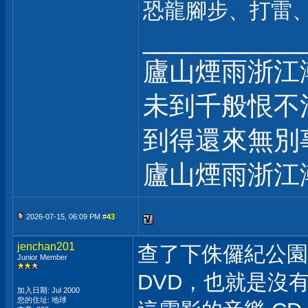
恐龍腳步、打雷、爆炸
___________
廬山煙雨浙江
未到千般恨不
到得還來無別
廬山煙雨浙江
2026-07-15, 06:09 PM #
43
jenchan201
查了下侏儸紀公園第
Junior Member
DVD，也就是沒有 .
加入日期: Jul 2000
您的住址: 地球