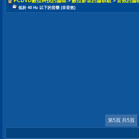
PCDVD數位科技討論區
>
數位影音討論群組
>
音效討論
低於 40 Hz 以下的音樂 (非音效)
第5頁 共5頁