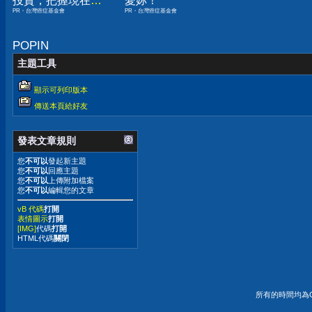
投資，把握現在不
愛妳！
PR・台灣癌症基金會
PR・台灣癌症基金會
嫌晚！
POPIN
主題工具
顯示可列印版本
傳送本頁給好友
發表文章規則
您
不可以
發起新主題
您
不可以
回應主題
您
不可以
上傳附加檔案
您
不可以
編輯您的文章
vB 代碼
打開
表情圖示
打開
[IMG]
代碼
打開
HTML代碼
關閉
所有的時間均為G