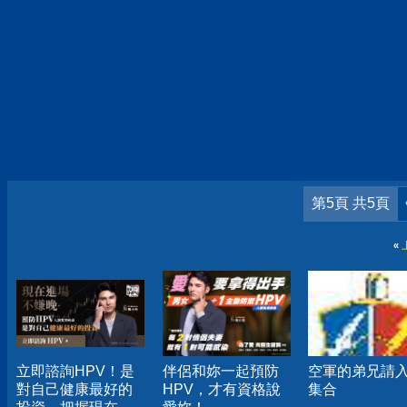
第5頁 共5頁
«
立即諮詢HPV！是
伴侶和妳一起預防
空軍的弟兄請
對自己健康最好的
HPV，才有資格說
集合