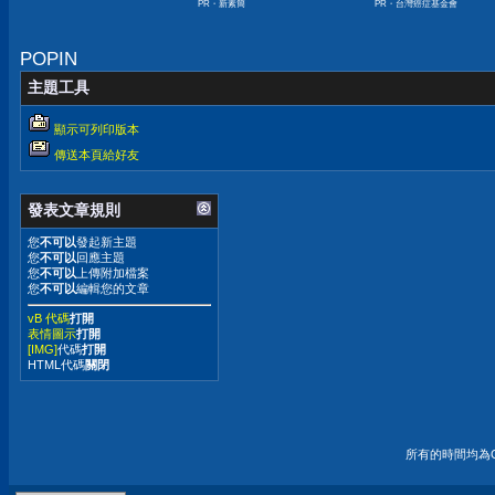
PR・新素簡
PR・台灣癌症基金會
下降
POPIN
主題工具
顯示可列印版本
傳送本頁給好友
發表文章規則
您
不可以
發起新主題
您
不可以
回應主題
您
不可以
上傳附加檔案
您
不可以
編輯您的文章
vB 代碼
打開
表情圖示
打開
[IMG]
代碼
打開
HTML代碼
關閉
所有的時間均為G