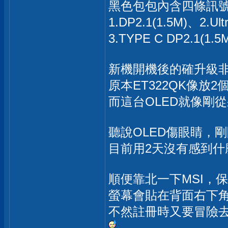
黑色包包內含四條訊
1.DP2.1(1.5M)、2.Ult
3.TYPE C DP2.1(1.5
新機開機後的確升級
原本ET322QK像放
而這台OLED就像剛
聽說OLED傷眼睛，
目前用2天沒有感到什
順便靠北一下MSI，
螢幕會貼在背面右下
不然註冊時又要冒險去