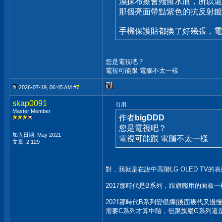
濕抹布擦會殘留水痕，所以還
那個亮面帶點紫色的抗反射鍍
手機保護貼都換了好幾張，電
您是電視吧？
電視可能跟 電腦不太一樣
2026-07-19, 06:45 AM #
7
skap0091
引用:
Master Member
作者
bigDDD
您是電視吧？
加入日期: May 2021
電視可能跟 電腦不太一樣
文章: 2,129
對，我就是在說中高階LG OLED TV的
2017那時代是B系列，跟旗艦用的面板
2021那時代B系列變很爛(後面幾代又慢
需要C系列才算中階，但跟旗艦G系列還