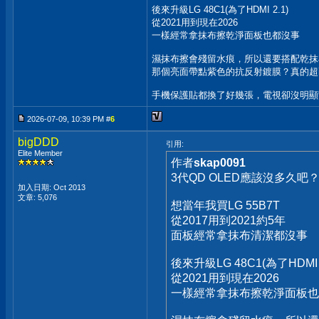
後來升級LG 48C1(為了HDMI 2.1)
從2021用到現在2026
一樣經常拿抹布擦乾淨面板也都沒事
濕抹布擦會殘留水痕，所以還要搭配乾抹
那個亮面帶點紫色的抗反射鍍膜？真的超
手機保護貼都換了好幾張，電視卻沒明顯
2026-07-09, 10:39 PM #
6
bigDDD
引用:
Elite Member
作者
skap0091
3代QD OLED應該沒多久吧
加入日期: Oct 2013
文章: 5,076
想當年我買LG 55B7T
從2017用到2021約5年
面板經常拿抹布清潔都沒事
後來升級LG 48C1(為了HDMI 2
從2021用到現在2026
一樣經常拿抹布擦乾淨面板也