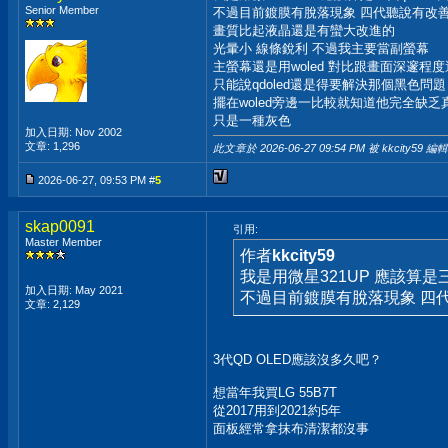
Senior Member
不過目前鍍膜有脫落現象 四代聽說有改
畫質比起液晶還是有蠻大改進的
光暈小 線條銳利 不過我主要當副螢幕
主螢幕還是用woled 對比跟畫面深邃程
只能說qdoled還是得要解決那個黑色問題
擺在woled旁邊一比較就知道他完全缺乏
只是一種灰色
加入日期: Nov 2002
文章: 1,296
此文章於 2026-06-27
09:54 PM
被 kkcity59 編輯
2026-06-27, 09:53 PM #
5
skap0091
引用:
Master Member
作者
kkcity59
我是用微星321UP 應該算是三
加入日期: May 2021
不過目前鍍膜有脫落現象 四
文章: 2,129
3代QD OLED應該沒多久吧？
想當年我買LG 55B7T
從2017用到2021約5年
面板經常拿抹布清潔都沒事