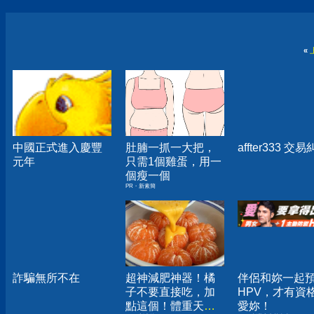
«
中國正式進入慶豐
肚腩一抓一大把，
affter333 交
元年
只需1個雞蛋，用一
個瘦一個
PR・新素簡
詐騙無所不在
超神減肥神器！橘
伴侶和妳一起
子不要直接吃，加
HPV，才有資
點這個！體重天天
愛妳！