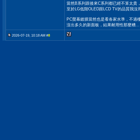
當然B系列跟後來C系列都已經不算太貴
至於LG低階OLED跟LCD TV的品質我
PC螢幕鍍膜當然也是看各家水準，不過
沒出多久的新面板，結果耐用性那麼糟...
2026-07-19, 10:18 AM #
8