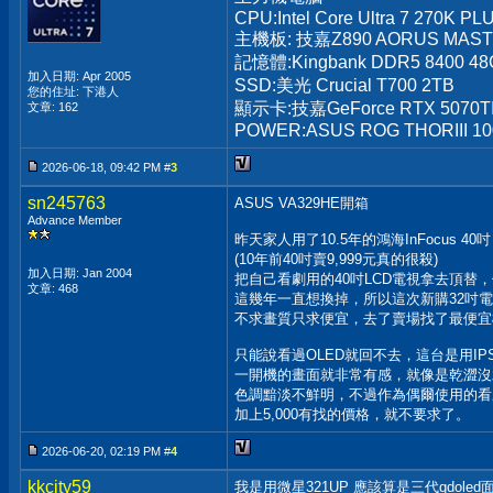
CPU:Intel Core Ultra 7 270K PL
主機板: 技嘉Z890 AORUS MAS
記憶體:Kingbank DDR5 8400 48
加入日期: Apr 2005
SSD:美光 Crucial T700 2TB
您的住址: 下港人
顯示卡:技嘉GeForce RTX 5070T
文章: 162
POWER:ASUS ROG THORIII 1
2026-06-18, 09:42 PM #
3
sn245763
ASUS VA329HE開箱
Advance Member
昨天家人用了10.5年的鴻海InFocus 40吋 (
(10年前40吋賣9,999元真的很殺)
加入日期: Jan 2004
把自己看劇用的40吋LCD電視拿去頂替
文章: 468
這幾年一直想換掉，所以這次新購32吋
不求畫質只求便宜，去了賣場找了最便宜
只能說看過OLED就回不去，這台是用IP
一開機的畫面就非常有感，就像是乾澀沒
色調黯淡不鮮明，不過作為偶爾使用的看
加上5,000有找的價格，就不要求了。
2026-06-20, 02:19 PM #
4
kkcity59
我是用微星321UP 應該算是三代qdoled