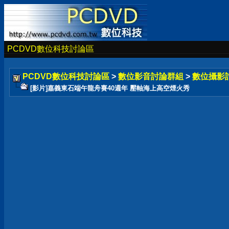
PCDVD數位科技討論區
PCDVD數位科技討論區
>
數位影音討論群組
>
數位攝影
[影片]嘉義東石端午龍舟賽40週年 壓軸海上高空煙火秀