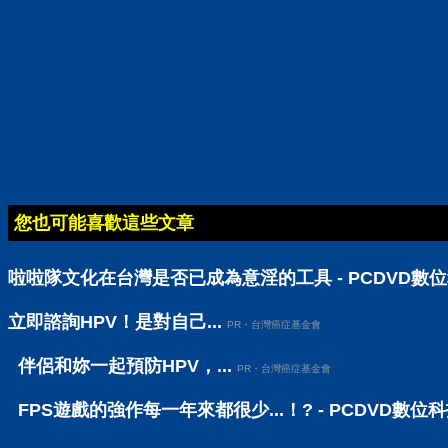
您也可能喜歡這些文章
啦啦隊文化在台灣是否已成為意淫的工具 - PCDVD數
立即諮詢HPV！是對自己...
PR・台灣癌症基金會
伴侶和妳一起預防HPV，...
PR・台灣癌症基金會
FPS遊戲的強作每一年來都很少...！? - PCDVD數位