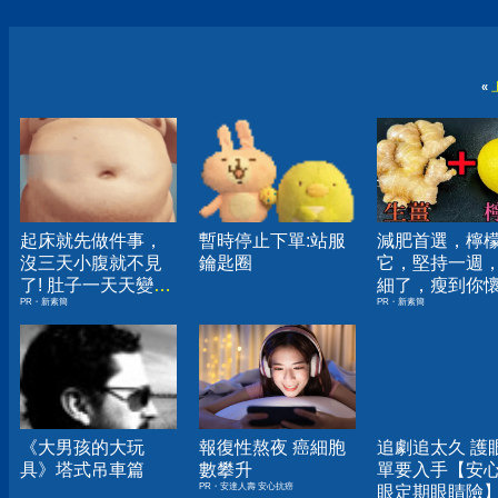
«
起床就先做件事，
暫時停止下單:站服
減肥首選，檸
沒三天小腹就不見
鑰匙圈
它，堅持一週
了! 肚子一天天變
細了，瘦到你
PR・新素簡
PR・新素簡
小！
人生
《大男孩的大玩
報復性熬夜 癌細胞
追劇追太久 護
具》塔式吊車篇
數攀升
單要入手【安
PR・安達人壽 安心抗癌
眼定期眼睛險