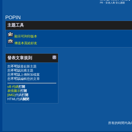
PR・安達人壽 安心護眼
POPIN
主題工具
顯示可列印版本
傳送本頁給好友
發表文章規則
您
不可以
發起新主題
您
不可以
回應主題
您
不可以
上傳附加檔案
您
不可以
編輯您的文章
vB 代碼
打開
表情圖示
打開
[IMG]
代碼
打開
HTML代碼
關閉
所有的時間均為G