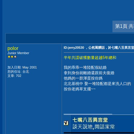
第1頁 共
polor
ID:jerry20530 ，公然罵髒話，於七嘴八舌異言
Junior Member
半年共諜破獲數量超越5年總和
我的乖乖一堆陸配假結婚
加入日期: May 2001
您的住址: 台北
拿到身份就離婚還跟前夫復婚
文章: 702
他媽的一群渾蛋按你媽
北北基桃中 娶一堆陸配都是來洗人口的
按你老媽草支擺~~
__________________