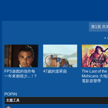
第1頁 共
«
FPS遊戲的強作每
47歲的溫翠蘋
The Last of the
一年來都很少...！?
Mohicans 大
電影原聲帶
POPIN
主題工具