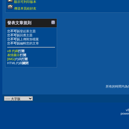
顯示可列印版本
傳送本頁給好友
發表文章規則
您
不可以
發起新主題
您
不可以
回應主題
您
不可以
上傳附加檔案
您
不可以
編輯您的文章
vB 代碼
打開
表情圖示
打開
[IMG]
代碼
打開
HTML代碼
關閉
所有的時間均為G
vB
power