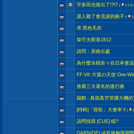
宇多田光復出了!?!?
(
1
2
3
讓人聽了會流淚的曲子
(
1
求 黑色毛衣
柴可夫斯基1812
請問：原曲出處
為什麼水樹奈々在日本會這
FF VII: 片翼の天使 One-Win
推薦三大著名的進行曲
踢館 - 真假真空管擴大機
[特輯]「怪歌」大會串 !!
(
請問找尋 [CUE] 檔?
GARNiDELiA宣佈無