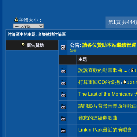
字體大小：
第1頁 共444
討論區中的主題
: 音樂軟體討論區
公告:
請各位贊助本站繼續營運
廣告贊助
站長
主題
說說喜歡的動畫歌曲....
(
1
打算重回CD的懷抱
(
1
2
3
The Last of the Mohi
請問影片背景音樂西洋歌曲
難忘的連續劇歌曲
Linkin Park最近的演唱會