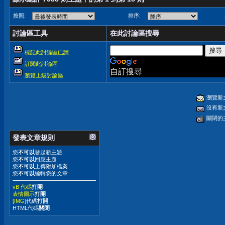
按照:
排序:
討論區工具
在此討論區搜尋
標記此討論區已讀
訂閱此討論區
自訂搜尋
瀏覽上級討論區
瀏覽新
沒有新
關閉的
發表文章規則
您
不可以
發起新主題
您
不可以
回應主題
您
不可以
上傳附加檔案
您
不可以
編輯您的文章
vB 代碼
打開
表情圖示
打開
[IMG]
代碼
打開
HTML代碼
關閉