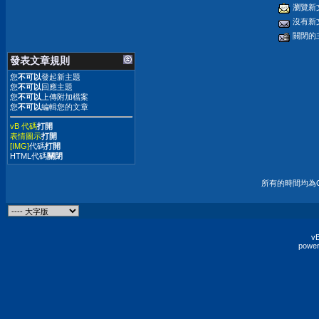
瀏覽新
沒有新
關閉的
發表文章規則
您
不可以
發起新主題
您
不可以
回應主題
您
不可以
上傳附加檔案
您
不可以
編輯您的文章
vB 代碼
打開
表情圖示
打開
[IMG]
代碼
打開
HTML代碼
關閉
所有的時間均為G
vB
power