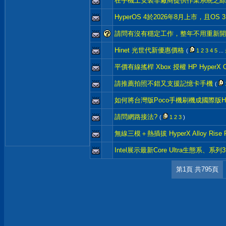
在手機上安裝非廠商提供作業系統之綜
HyperOS 4於2026年8月上市，且OS
請問有沒有穩定工作，整年不用重新開機
Hinet 光世代新優惠價格
(
1
2
3
4
5
...
平價有線搖桿 Xbox 授權 HP HyperX Clut
請推薦拍照不錯又支援記憶卡手機
(
如何將台灣版Poco手機刷機成國際版Hy
請問網路接法?
(
1
2
3
)
無線三模＋熱插拔 HyperX Alloy Rise RG
Intel展示最新Core Ultra生態系、
第1頁 共795頁