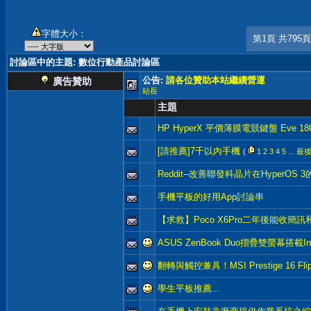
字體大小：
第1頁 共795頁
討論區中的主題
: 數位行動產品討論區
公告:
請各位贊助本站繼續營運
廣告贊助
站長
主題
HP HyperX 平價薄膜電競鍵盤 Eve 18
[請推薦]7千以內手機
(
1
2
3
4
5
...
最
Reddit--改善聯發科晶片在HyperOS
手機平板的好用App討論串
【求救】Poco X6Pro二年後能收簡
ASUS ZenBook Duo摺疊雙螢幕搭載In
翻轉與觸控兼具！MSI Prestige 16 Fli
學生平板推薦...