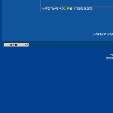
管理員可能要求您
註冊
後才可瀏覽此頁面。
所有的時間均為G
vB
power