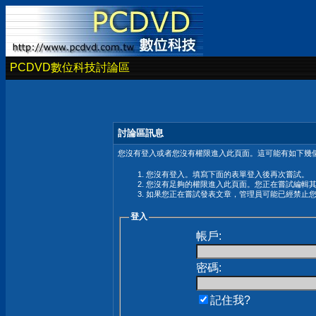
PCDVD數位科技討論區
討論區訊息
您沒有登入或者您沒有權限進入此頁面。這可能有如下幾個
您沒有登入。填寫下面的表單登入後再次嘗試。
您沒有足夠的權限進入此頁面。您正在嘗試編輯
如果您正在嘗試發表文章，管理員可能已經禁止
登入
帳戶:
密碼:
記住我?