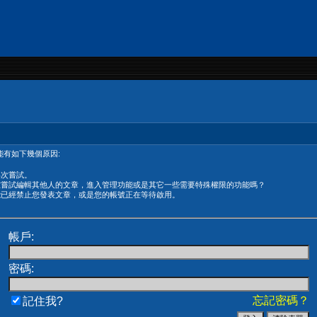
有如下幾個原因:
再次嘗試。
在嘗試編輯其他人的文章，進入管理功能或是其它一些需要特殊權限的功能嗎？
能已經禁止您發表文章，或是您的帳號正在等待啟用。
帳戶:
密碼:
忘記密碼？
記住我?