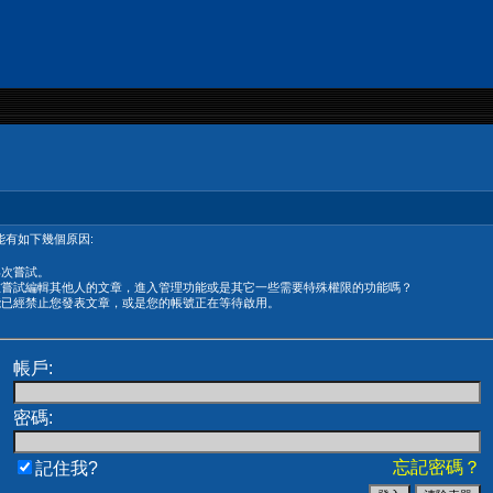
有如下幾個原因:
再次嘗試。
在嘗試編輯其他人的文章，進入管理功能或是其它一些需要特殊權限的功能嗎？
能已經禁止您發表文章，或是您的帳號正在等待啟用。
帳戶:
密碼:
忘記密碼？
記住我?