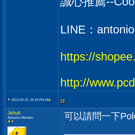
誠心推薦--C
LINE：antonio
https://shope
http://www.pc
2013-03-22, 06:29 PM #
16
Jehuti
可以請問一下Pol
Advance Member
___________