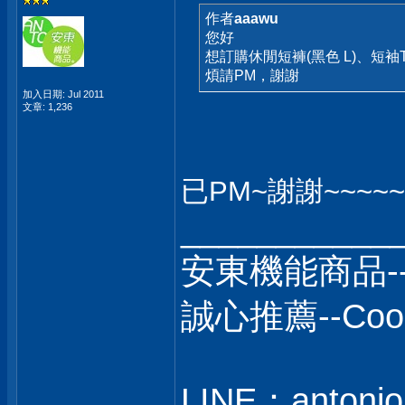
作者
aaawu
您好
想訂購休閒短褲(黑色 L)、短袖
煩請PM，謝謝
加入日期: Jul 2011
文章: 1,236
已PM~謝謝~~~~~~
___________
安東機能商品-
誠心推薦--C
LINE：antonio