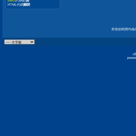
[IMG]
代碼
打開
HTML代碼
關閉
所有的時間均為G
vB
power