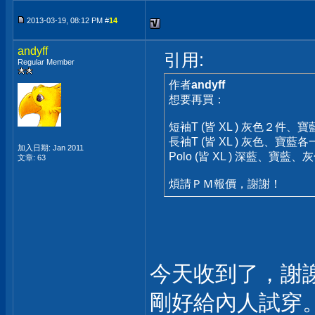
2013-03-19, 08:12 PM #
14
andyff
引用:
Regular Member
作者
andyff
想要再買：
短袖T (皆 XL ) 灰色２
長袖T (皆 XL ) 灰色、寶
加入日期: Jan 2011
Polo (皆 XL ) 深藍、寶
文章: 63
煩請ＰＭ報價，謝謝！
今天收到了，謝
剛好給內人試穿