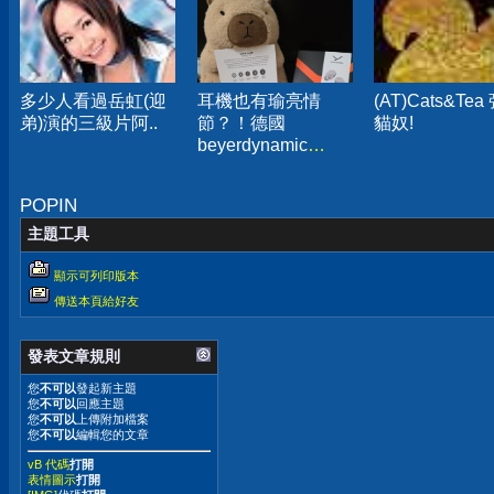
多少人看過岳虹(迎
耳機也有瑜亮情
(AT)Cats&Tea
弟)演的三級片阿..
節？！德國
貓奴!
beyerdynamic
AMIRON 300旗艦
真無線藍牙耳機開
POPIN
箱分享
主題工具
顯示可列印版本
傳送本頁給好友
發表文章規則
您
不可以
發起新主題
您
不可以
回應主題
您
不可以
上傳附加檔案
您
不可以
編輯您的文章
vB 代碼
打開
表情圖示
打開