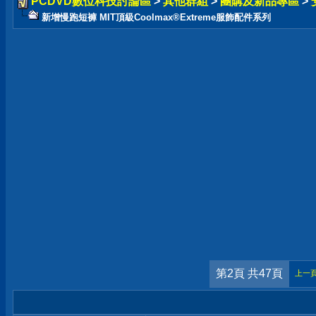
PCDVD數位科技討論區
>
其他群組
>
團購及新品專區
>
新增慢跑短褲 MIT頂級Coolmax®Extreme服飾配件系列
第2頁 共47頁
上一