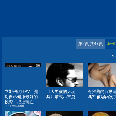
第2頁 共47頁
上一頁
«
立即諮詢HPV！是
《大男孩的大玩
有推薦的行動
對自己健康最好的
具》塔式吊車篇
嗎??被騙兩次
投資，把握現在不
PR・台灣癌症基金會
嫌晚！