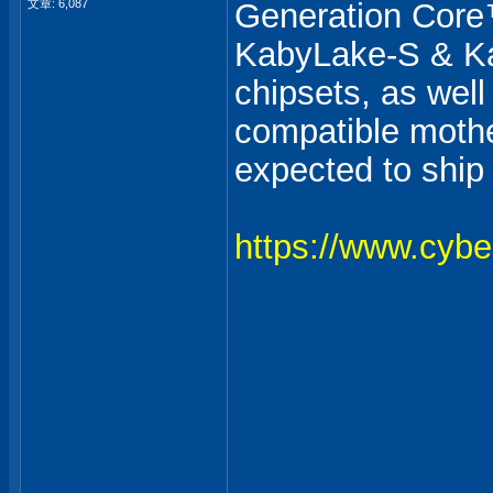
文章: 6,087
Generation Core™
KabyLake-S & Ka
chipsets, as we
compatible mothe
expected to ship 
https://www.cybe