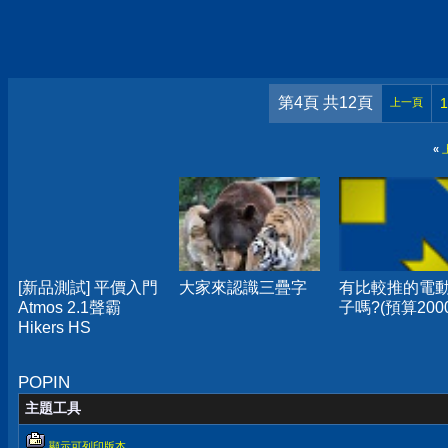
第4頁 共12頁
1
上一頁
«
[新品測試] 平價入門
大家來認識三疊字
有比較推的電
Atmos 2.1聲霸
子嗎?(預算200
Hikers HS
POPIN
主題工具
顯示可列印版本