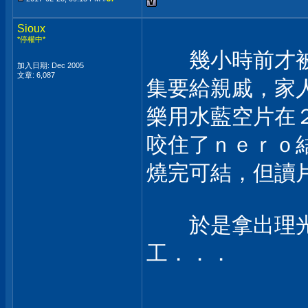
Sioux
*停權中*
幾小時前才被
加入日期: Dec 2005
文章: 6,087
集要給親戚，家
樂用水藍空片在
咬住了ｎｅｒｏ
燒完可結，但讀
於是拿出理光
工．．．