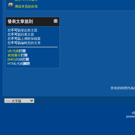
傳送本頁給好友
發表文章規則
您
不可以
發起新主題
您
不可以
回應主題
您
不可以
上傳附加檔案
您
不可以
編輯您的文章
vB 代碼
打開
表情圖示
打開
[IMG]
代碼
打開
HTML代碼
關閉
所有的時間均為G
vB
power