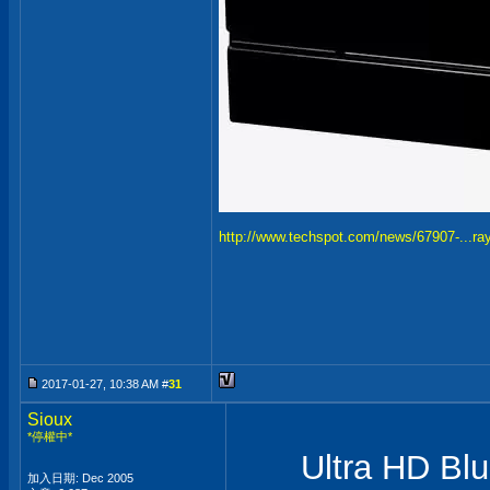
http://www.techspot.com/news/67907-...ray
2017-01-27, 10:38 AM #
31
Sioux
*停權中*
Ultra HD Blu-ra
加入日期: Dec 2005