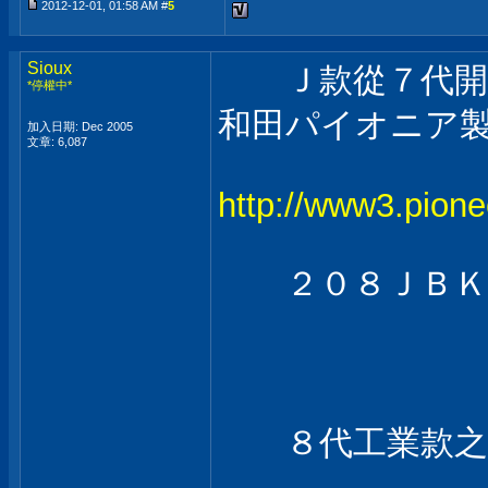
2012-12-01, 01:58 AM #
5
Sioux
Ｊ款從７代開始
*停權中*
和田パイオニア
加入日期: Dec 2005
文章: 6,087
http://www3.pione
２０８ＪＢＫ
８代工業款之２