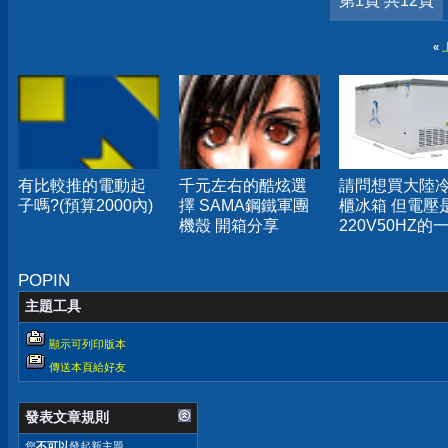
第1頁 共12頁
«
有比較推的電動起
千元左右的酷炫選
請問想買大陸
子嗎?(預算2000內)
擇 SAMA鋼鐵軍團
櫃冰箱 但電壓
機殼 開箱分享
220V50HZ的
問題
POPIN
主題工具
顯示可列印版本
傳送本頁給好友
發表文章規則
您
不可以
發起新主題