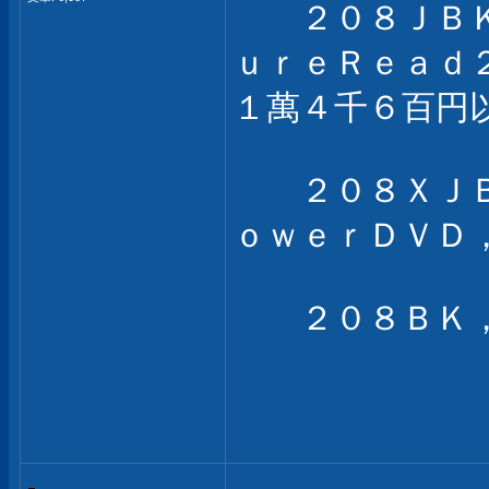
２０８ＪＢＫ
ｕｒｅＲｅａｄ
１萬４千６百円
２０８ＸＪＢ
ｏｗｅｒＤＶＤ
２０８ＢＫ，