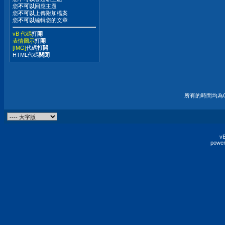
您
不可以
回應主題
您
不可以
上傳附加檔案
您
不可以
編輯您的文章
vB 代碼
打開
表情圖示
打開
[IMG]
代碼
打開
HTML代碼
關閉
所有的時間均為G
vB
power