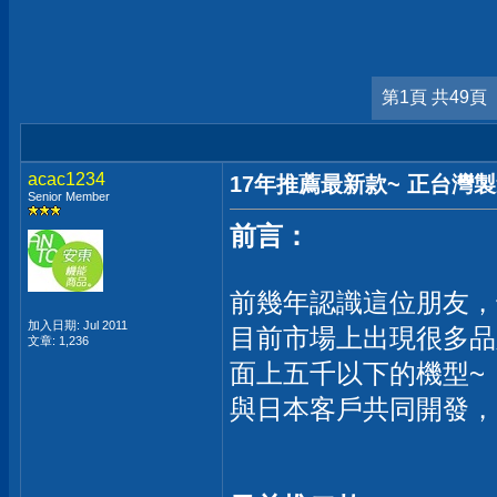
第1頁 共49頁
acac1234
17年推薦最新款~ 正台灣
Senior Member
前言：
前幾年認識這位朋友，
加入日期: Jul 2011
目前市場上出現很多品
文章: 1,236
面上五千以下的機型~
與日本客戶共同開發，