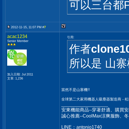
可以三台都P
2012-11-15, 11:07 PM #
7
acac1234
引用:
Senior Member
作者
clone1
所以是 山寨機
加入日期: Jul 2011
文章: 1,236
當然不是山寨機!!
全球第二大家用機器人吸塵器製造商 - 
__________________
安東機能商品--穿著舒適、購買安
誠心推薦--CoolMax涼爽服飾
LINE：antonio1740