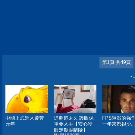
第1頁 共49頁
«
中國正式進入慶豐
追劇追太久 護眼保
FPS遊戲的強
元年
單要入手【安心護
一年來都很少...
眼定期眼睛險】
PR・安達人壽 安心護眼