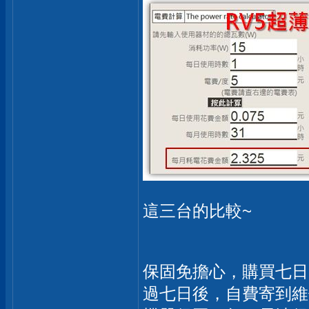
這三台的比較~
保固免擔心，購買七日
過七日後，自費寄到維