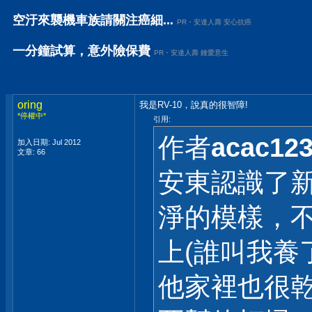
空汙來襲機車族請關注癌細...
PR・安達人壽 安心抗癌
一分鐘試算，意外險保費
PR・安達人壽 鍾愛意生
oring
我是RV-10，說真的很智障!
*停權中*
引用:
作者
acac12
加入日期: Jul 2012
文章: 66
安東認識了
淨的模樣，
上(誰叫我養
他家裡也很