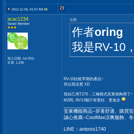
2012-11-06, 01:57 AM #
2
acac1234
引用:
Senior Member
作者
oring
我是RV-1
加入日期: Jul 2011
文章: 1,236
RV-10比較早期的產品~
所以我沒賣 XD
我自己用T270，三種模式其實很夠用了~
M285, RV13都只有更好、更進步
__________________
安東機能商品--穿著舒適、購買安
誠心推薦--CoolMax涼爽服飾
LINE：antonio1740