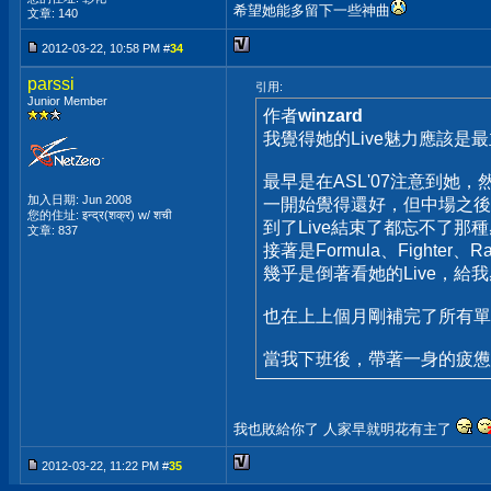
希望她能多留下一些神曲
文章: 140
2012-03-22, 10:58 PM #
34
parssi
引用:
Junior Member
作者
winzard
我覺得她的Live魅力應該是
最早是在ASL'07注意到她，然
加入日期: Jun 2008
一開始覺得還好，但中場之後
您的住址: इन्द्र(शक्र) w/ शची
到了Live結束了都忘不了那
文章: 837
接著是Formula、Fighter、Rai
幾乎是倒著看她的Live，
也在上上個月剛補完了所有單曲
當我下班後，帶著一身的疲憊和
我也敗給你了 人家早就明花有主了
2012-03-22, 11:22 PM #
35