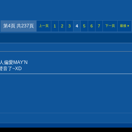
第4頁 共237頁
1
2
3
4
5
6
7
上一頁
下一頁
最後
»
人偏愛MAY'N
音了~XD