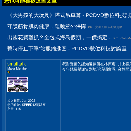
您也可能喜歡這些文章
《大男孩的大玩具》塔式吊車篇 - PCDVD數位科技
守護筋骨肌肉健康，運動意外保障
PR・安達人壽 安心溢起動
出國花費難抓？全包式海島假期，一價搞定...
PR・Club Me
暫時停止下單:站服鑰匙圈 - PCDVD數位科技討論區
smalltalk
我對聲優的認知還停留在林原惠, 井上喜
Major Member
今年她要舉辦告別地球演唱會呢, 突然間覺得
加入日期: Jan 2002
您的住址: SPEED12駕駛座
文章: 115