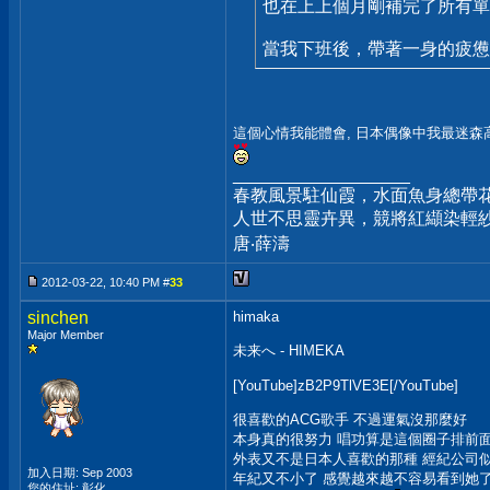
也在上上個月剛補完了所有單曲
當我下班後，帶著一身的疲憊和
這個心情我能體會, 日本偶像中我最迷森高
__________________
春教風景駐仙霞，水面魚身總帶
人世不思靈卉異，競將紅纈染輕
唐‧薛濤
2012-03-22, 10:40 PM #
33
sinchen
himaka
Major Member
未来へ - HIMEKA
[YouTube]zB2P9TlVE3E[/YouTube]
很喜歡的ACG歌手 不過運氣沒那麼好
本身真的很努力 唱功算是這個圈子排前
外表又不是日本人喜歡的那種 經紀公司
加入日期: Sep 2003
年紀又不小了 感覺越來越不容易看到她
您的住址: 彰化