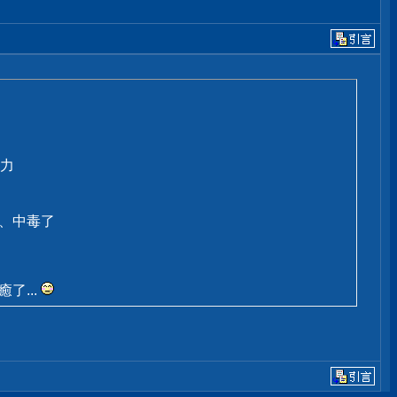
力
癮、中毒了
了...