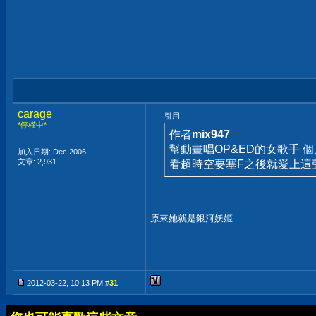
carage
引用:
*停權中*
作者
mix947
幫動畫唱OP&ED的女歌手 個
加入日期: Dec 2006
文章: 2,931
看超時空要塞F之後就愛上這聲
原來她就是銀河妖姬...
2012-03-22, 10:13 PM #
31