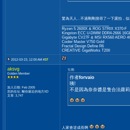
驚為天人...不過剛剛搜尋了一下露拍，似
__________________
Ryzen 5 2600X & ROG STRIX X370-F
Kingston ECC U-DIMM DDR4-2666 16GB
Gigabyte CV27F & MSI RX560 AERO 
Cooler Master V750 Gold
Fractal Design Define R6
CREATIVE GigaWorks T20II
2012-03-23, 12:00 AM #
37
aksvg
引用:
Golden Member
作者
forvaio
咦!
加入日期: Feb 2005
不是因為奈奈醬是隻合法蘿莉
您的住址: 離你最近的地方XD
文章: 3,747
人家會逆成長啊