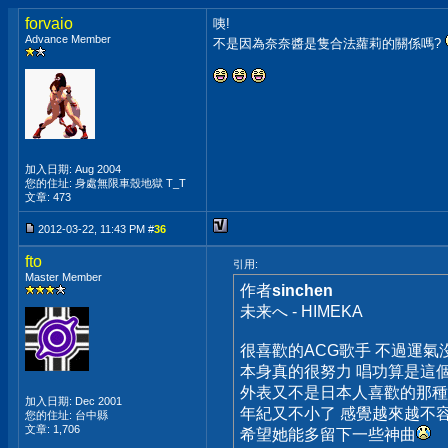
forvaio
咦!
Advance Member
不是因為奈奈醬是隻合法蘿莉的關係嗎?
加入日期: Aug 2004
您的住址: 身處無限車殼地獄 T_T
文章: 473
2012-03-22, 11:43 PM #
36
fto
引用:
Master Member
作者
sinchen
未来へ - HIMEKA
很喜歡的ACG歌手 不過運氣
本身真的很努力 唱功算是這
外表又不是日本人喜歡的那種
加入日期: Dec 2001
年紀又不小了 感覺越來越不
您的住址: 台中縣
文章: 1,706
希望她能多留下一些神曲