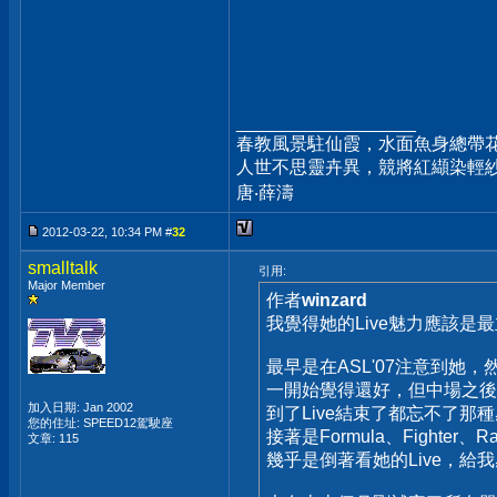
__________________
春教風景駐仙霞，水面魚身總帶
人世不思靈卉異，競將紅纈染輕
唐‧薛濤
2012-03-22, 10:34 PM #
32
smalltalk
引用:
Major Member
作者
winzard
我覺得她的Live魅力應該是
最早是在ASL'07注意到她，然
一開始覺得還好，但中場之後
加入日期: Jan 2002
到了Live結束了都忘不了那
您的住址: SPEED12駕駛座
接著是Formula、Fighter、Rai
文章: 115
幾乎是倒著看她的Live，