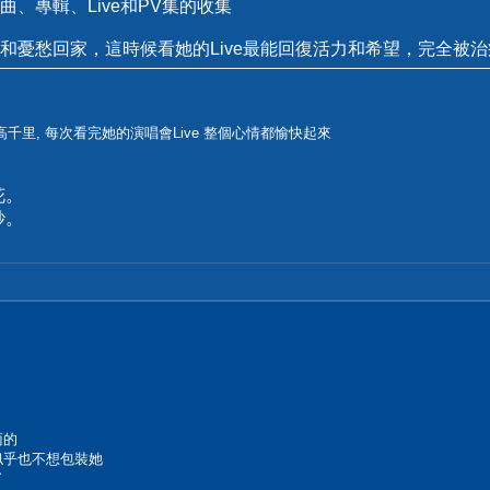
、專輯、Live和PV集的收集
憂愁回家，這時候看她的Live最能回復活力和希望，完全被治癒
千里, 每次看完她的演唱會Live 整個心情都愉快起來
花。
紗。
面的
似乎也不想包裝她
了