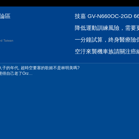
討論區
技嘉 GV-N660OC-2GD 
降低運動訓練風險，需要
一分鐘試算，終身醫療險
d Taiwan
空汙來襲機車族請關注癌
久子的年代, 超時空要塞的歌姬不是林明美嗎?
自己老了Orz...