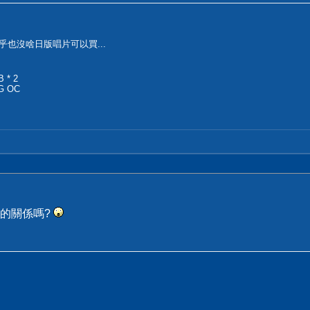
乎也沒啥日版唱片可以買...
 * 2
4G OC
的關係嗎?