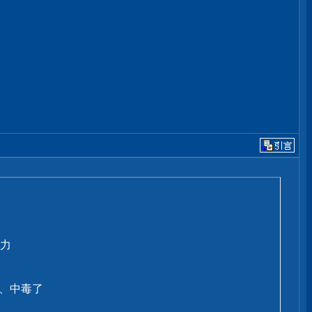
力
癮、中毒了