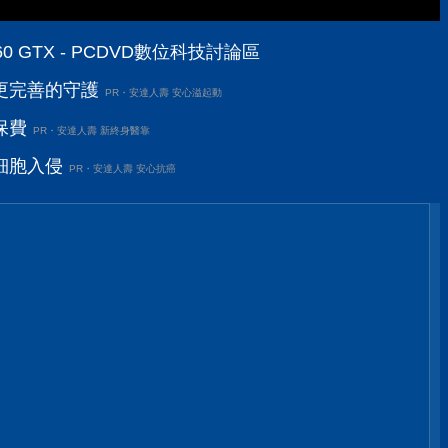
660 GTX - PCDVD數位科技討論區
更完善的守護
PR・安達人壽 安心溢起動
保費
PR・安達人壽 新終身醫靠
細胞入侵
PR・安達人壽 安心抗癌