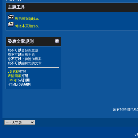
主題工具
顯示可列印版本
傳送本頁給好友
發表文章規則
您
不可以
發起新主題
您
不可以
回應主題
您
不可以
上傳附加檔案
您
不可以
編輯您的文章
vB 代碼
打開
表情圖示
打開
[IMG]
代碼
打開
HTML代碼
關閉
所有的時間均為G
vB