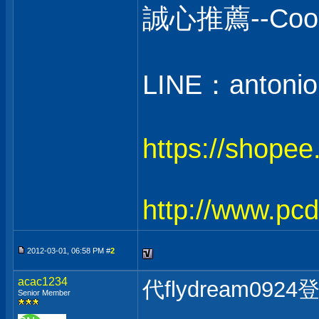
誠心推薦--C
LINE：antonio
https://shope
http://www.pc
2012-03-01, 06:58 PM #
2
acac1234
代flydream092
Senior Member