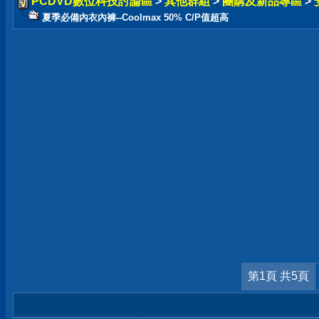
PCDVD數位科技討論區
>
其他群組
>
團購及新品專區
>
夏季必備內衣內褲--Coolmax 50% C/P值超高
第1頁 共5頁