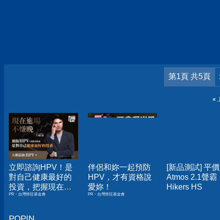
第1頁 共5頁
«
立即諮詢HPV！是
伴侶和妳一起預防
[新品測試] 平
對自己健康最好的
HPV，才有資格說
Atmos 2.1聲霸
投資，把握現在不
愛妳！
Hikers HS
PR・台灣癌症基金會
PR・台灣癌症基金會
嫌晚！
POPIN