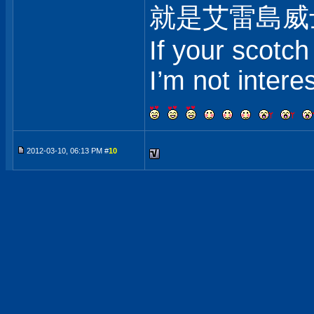
就是艾雷島威
If your scotch
I’m not intere
2012-03-10, 06:13 PM #
10