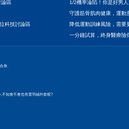
技討論區
1/2機率淪陷！你是好男人
守護筋骨肌肉健康，運動
數位科技討論區
降低運動訓練風險，需要
一分鐘試算，終身醫療險
合身,
,不知會不會也有賣羽絨外套呢?