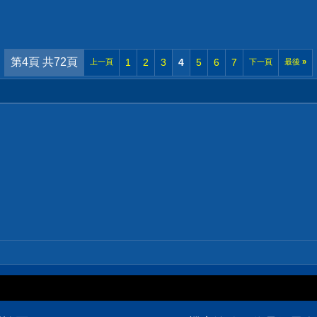
第4頁 共72頁
1
2
3
4
5
6
7
上一頁
下一頁
最後
»