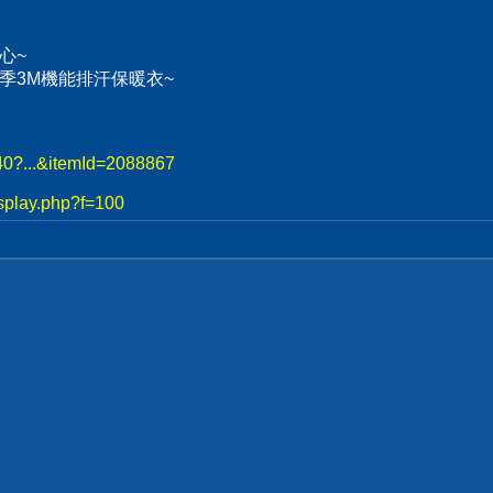
心~
、冬季3M機能排汗保暖衣~
740?...&itemId=2088867
splay.php?f=100