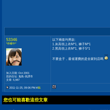
53346
以下兩套均男款:
*停權中*
1.灰高領上衣M*1, 褲子M*1
2.黑高領上衣M*1, 褲子S*1
不要盒子，最省運費的是全家到店嗎
加入日期: Oct 2001
您的住址: 鬼島-高譚市
文章: 5,987
2011-11-25, 09:06 PM #
31
您也可能喜歡這些文章