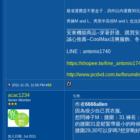
最省運費是不要盒子，四件以內運費30元
男褲M and L、男黑半高領M and L 也沒
__________________
安東機能商品--穿著舒適、購買安
誠心推薦--CoolMax涼爽服飾
LINE：antonio1740
https://shopee.tw/line_antonio1
http://www.pcdvd.com.tw/forumdi
2011-11-25, 11:56 PM #
33
acac1234
引用:
Senior Member
作者
6666allen
因為很少自己買衣服,
想問褲子M：腰圍：31 褲長：1
的腰圍31是鬆緊帶最小的時候
腰圍29,30可以穿嗎?想穿剛
加入日期: Jul 2011