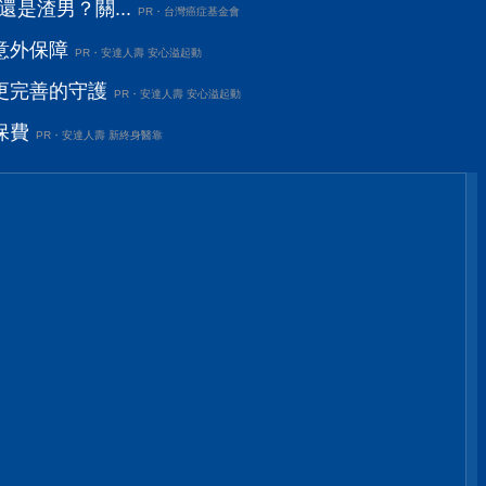
還是渣男？關...
PR・台灣癌症基金會
意外保障
PR・安達人壽 安心溢起動
更完善的守護
PR・安達人壽 安心溢起動
保費
PR・安達人壽 新終身醫靠