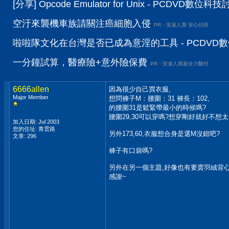
[分享] Opcode Emulator for Unix - PCDVD數位科
空汙來襲機車族請關注癌細胞入侵
PR・安達人壽 安心抗癌
啦啦隊文化在台灣是否已成為意淫的工具 - PCDVD
一分鐘試算，醫療險+意外險保費
PR・安達人壽新全力醫付
6666allen
因為很少自己買衣服,
Major Member
想問褲子M：腰圍：31 褲長：102,
的腰圍31是鬆緊帶最小的時候嗎?
腰圍29,30可以穿嗎?想穿剛好就好不想太
加入日期: Jul 2003
您的住址: 青雲路
另外173,60,衣服想合身是選M沒錯吧?
文章: 296
褲子有口袋嗎?
另外在另一個主題,好像也有要賣羽絨背心
感謝~