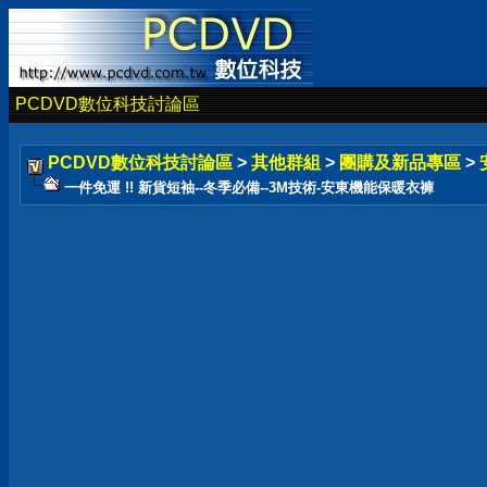
PCDVD數位科技討論區
PCDVD數位科技討論區
>
其他群組
>
團購及新品專區
>
一件免運 !! 新貨短袖--冬季必備--3M技術-安東機能保暖衣褲