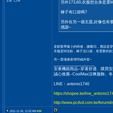
文章: 1,236
另外173,60,衣服想合身是選
褲子有口袋嗎?
另外在另一個主題,好像也有
感謝~
是鬆緊帶最小的時後，腰圍31，應該是穿
衣服是M沒錯，褲子沒口袋，有需要的款
另一賣場會新增羽絨外套~
__________________
安東機能商品--穿著舒適、購買安
誠心推薦--CoolMax涼爽服飾
LINE：antonio1740
https://shopee.tw/line_antonio1
http://www.pcdvd.com.tw/forumdi
2011-11-26, 12:02 AM #
34