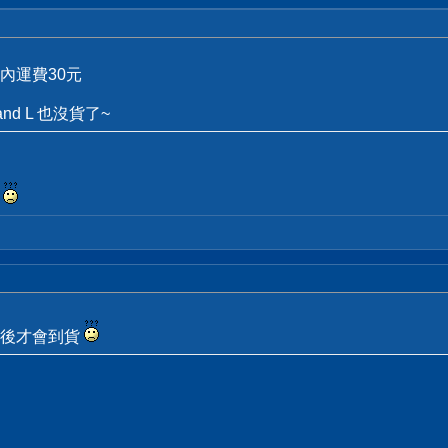
內運費30元
nd L 也沒貨了~
貨
以後才會到貨