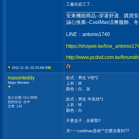
工廠在趕工了...
__________________
安東機能商品--穿著舒適、購買安
誠心推薦--CoolMax涼爽服飾
LINE：antonio1740
https://shopee.tw/line_antonio1
http://www.pcdvd.com.tw/forumdi
2011-11-26, 02:33 AM #
36
masonteddy
款式：男生 V領*2
Major Member
上衣：M
顏色：白、灰
加入日期: Oct 2006
款式：男生 半高領*1
您的住址: 台中
上衣：M
文章: 115
顏色：白
不要盒子，全家取!!
另~~~coolmax是啥^^怎麼沒看到??