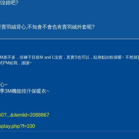
M沒錯吧?
要賣羽絨背心,不知會不會也有賣羽絨外套呢?
M差不多，但褲子目前M and L沒貨，其實S也可以，貼身點比較保暖~ 不然
式PM給我，謝謝~
心~
、冬季3M機能排汗保暖衣~
740?...&itemId=2088867
splay.php?f=100