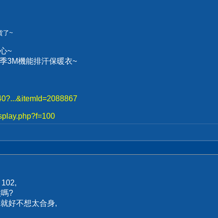
貨了~
心~
、冬季3M機能排汗保暖衣~
740?...&itemId=2088867
splay.php?f=100
02,
嗎?
好就好不想太合身,