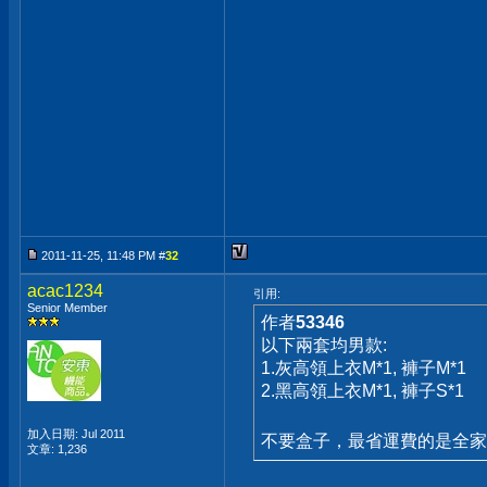
2011-11-25, 11:48 PM #
32
acac1234
引用:
Senior Member
作者
53346
以下兩套均男款:
1.灰高領上衣M*1, 褲子M*1
2.黑高領上衣M*1, 褲子S*1
加入日期: Jul 2011
不要盒子，最省運費的是全
文章: 1,236