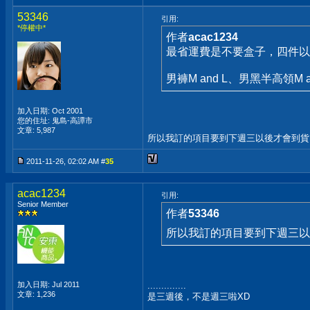
53346
引用:
*停權中*
作者
acac1234
最省運費是不要盒子，四件以
男褲M and L、男黑半高領M a
加入日期: Oct 2001
您的住址: 鬼島-高譚市
文章: 5,987
所以我訂的項目要到下週三以後才會到
2011-11-26, 02:02 AM #
35
acac1234
引用:
Senior Member
作者
53346
所以我訂的項目要到下週三
加入日期: Jul 2011
..............
文章: 1,236
是三週後，不是週三啦XD