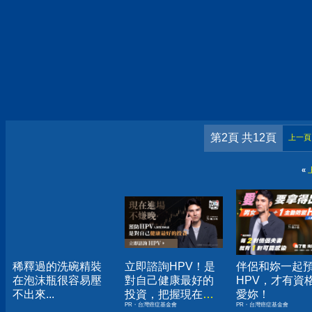
第2頁 共12頁
上一頁
«
稀釋過的洗碗精裝
立即諮詢HPV！是
伴侶和妳一起
在泡沫瓶很容易壓
對自己健康最好的
HPV，才有資
不出來...
投資，把握現在不
愛妳！
PR・台灣癌症基金會
PR・台灣癌症基金會
嫌晚！