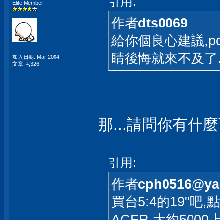
引用:
Elite Member
作者
dts0069
給你個良心建議,p
睛後悔就來不及了
加入日期: Mar 2004
文章: 4,326
那...請問你有什
引用:
作者
cph0516@ya
買台5:4的19"吧
ACER 大約5000