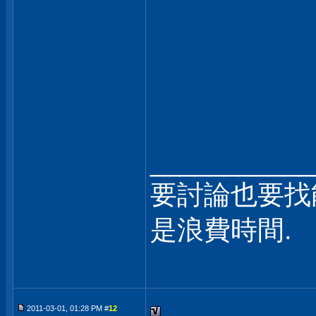
___________
要討論也要找
是浪費時間.
不等於少數
2011-03-01, 01:28 PM #
12