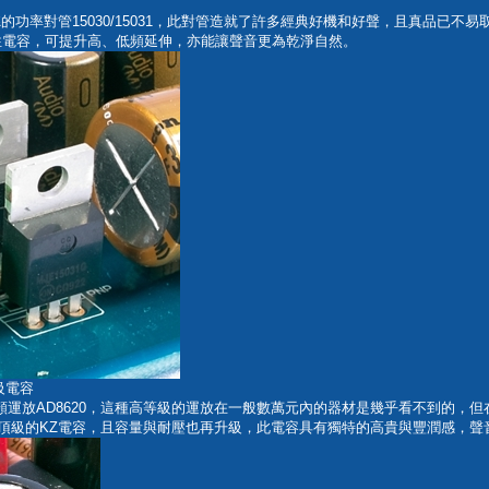
好聽的功率對管15030/15031，此對管造就了許多經典好機和好聲，且真品已不
無極性電容，可提升高、低頻延伸，亦能讓聲音更為乾淨自然。
級電容
專業音頻運放AD8620，這種高等級的運放在一般數萬元內的器材是幾乎看不到的
on最頂級的KZ電容，且容量與耐壓也再升級，此電容具有獨特的高貴與豐潤感，