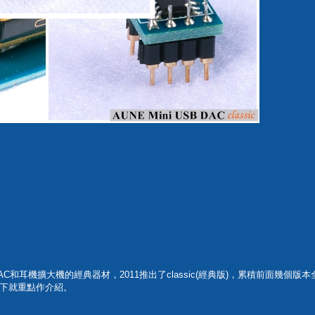
具USB DAC和耳機擴大機的經典器材，2011推出了classic(經典版)，累
下就重點作介紹。