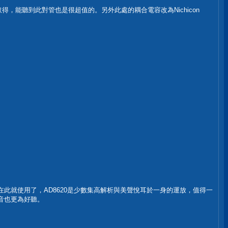
易取得，能聽到此對管也是很超值的。另外此處的耦合電容改為Nichicon
，但在此就使用了，AD8620是少數集高解析與美聲悅耳於一身的運放，值得一
聲音也更為好聽。