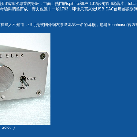
BB當家次專業的等級，市面上熱門的spitfire和DA-131等均採用此晶片，
考驗與調整而成，實力也絕非一般1793，即使只買來做USB DAC使用都很划
o耳擴，也許有些人不知道，但可是被國外網友票選為第一名的耳擴，也是Sennhei
Solo。)