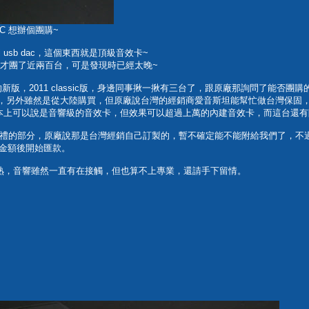
C 想辦個團購~
 usb dac，這個東西就是頂級音效卡~
壇才團了近兩百台，可是發現時已經太晚~
dac的新版，2011 classic版，身邊同事揪一揪有三台了，跟原廠那詢問了能
9xx，另外雖然是從大陸購買，但原廠說台灣的經銷商愛音斯坦能幫忙做台灣保
，基本上可以說是音響級的音效卡，但效果可以超過上萬的內建音效卡，而這台還
禮的部分，原廠說那是台灣經銷自己訂製的，暫不確定能不能附給我們了，不
確金額後開始匯款。
熟，音響雖然一直有在接觸，但也算不上專業，還請手下留情。