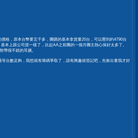
否團購的價格，原本台幣要五千多，團購的基本拿貨量20台，可以壓到約4790台
固，基本上跟公司貨一樣了，比起AA之前團的一個月團主熱心保好太多了。
有附帶很不錯的耳擴。
過等台數足夠，我想就有籌碼爭取了，請有興趣就登記吧，先衝出量我才好