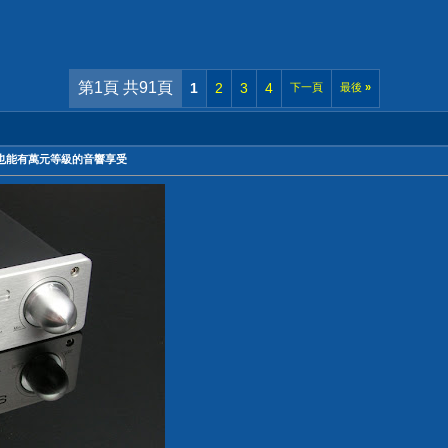
第1頁 共91頁
1
2
3
4
下一頁
最後
»
上型電腦也能有萬元等級的音響享受