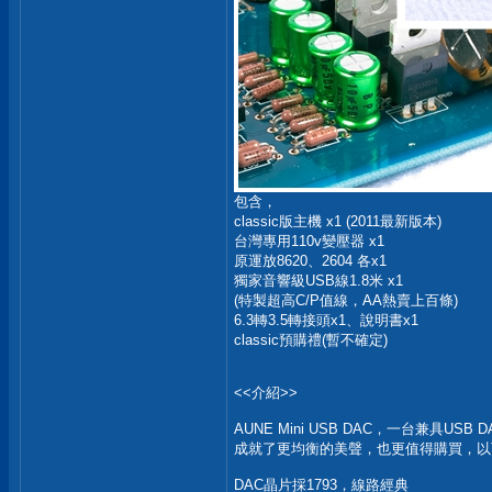
包含，
classic版主機 x1 (2011最新版本)
台灣專用110v變壓器 x1
原運放8620、2604 各x1
獨家音響級USB線1.8米 x1
(特製超高C/P值線，AA熱賣上百條)
6.3轉3.5轉接頭x1、說明書x1
classic預購禮(暫不確定)
<<介紹>>
AUNE Mini USB DAC，一台兼
成就了更均衡的美聲，也更值得購買，以
DAC晶片採1793，線路經典