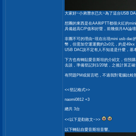
大家好~小弟潛水已久~為了這台USB DA
想團的東西是在AA和PTT都很火紅的mini
具備超高C/P值和好聲，前幾個月AA論
非團不可的理由~現在出現mini usb 
幣，但需加空運運費約2x0元，約是4
USB DAC說不定有人不知道是什麼
下方也有轉貼愛音斯坦的介紹文，但預購
去談，準備登記到1/20號，之後計算正
有問題PM或留言吧，不過我對電腦比較
<<登記格式>>
naomi0812 +3
總共 3台
<<以下是勸敗文~>>
以下轉貼自愛音斯坦音響。