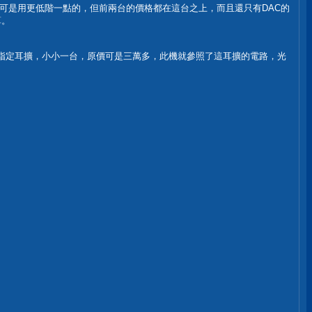
fubar可是用更低階一點的，但前兩台的價格都在這台之上，而且還只有DAC的
算。
ser官方指定耳擴，小小一台，原價可是三萬多，此機就參照了這耳擴的電路，光