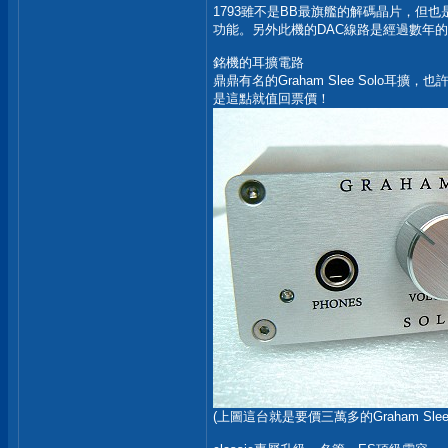
1793雖不是BB最旗艦的解碼晶片，但也是
功能。另外此機的DAC線路是經過數年的
銘機的耳擴電路
鼎鼎有名的Graham Slee Sol
是這點就值回票價！
(上圖這台就是要價三萬多的Graham Slee 