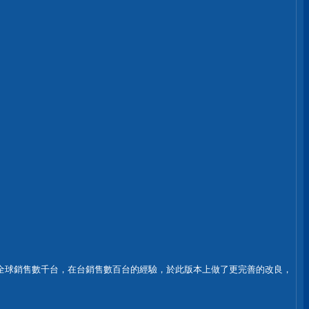
積前面幾個版本全球銷售數千台，在台銷售數百台的經驗，於此版本上做了更完善的改良，