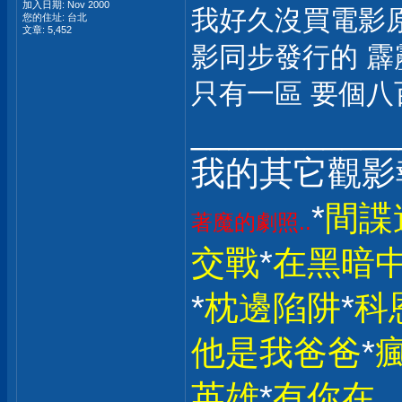
加入日期: Nov 2000
我好久沒買電影原
您的住址: 台北
文章: 5,452
影同步發行的 霹
只有一區 要個八
___________
我的其它觀影
*
間諜
著魔的劇照..
交戰
*
在黑暗
*
枕邊陷阱
*
科
他是我爸爸
*
英雄
*
有你在，