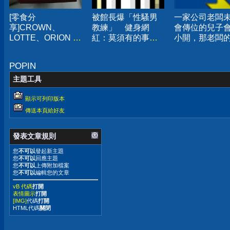
[零食分
被館長爆「性騷男
一家公司老闆
享]CROWN、
教練」 健身網
會傳位的兒子
LOTTE、ORION 三
紅：莫須有的事已
小開，那老闆
家巧克力派口味心
報警
兒呢？
得
POPIN
主題工具
顯示可列印版本
傳送本頁給好友
發表文章規則
您
不可以
發起新主題
您
不可以
回應主題
您
不可以
上傳附加檔案
您
不可以
編輯您的文章
vB 代碼
打開
表情圖示
打開
[IMG]
代碼
打開
HTML代碼
關閉