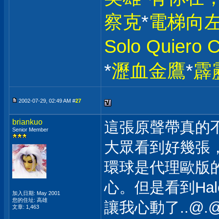
察克
*
電梯向
Solo Quiero
*
瀝血金鷹
*
霹
2002-07-29, 02:49 AM #
27
briankuo
這張原聲帶真的
Senior Member
大眾看到好幾張
環球是代理歐版
心。但是看到Ha
加入日期: May 2001
您的住址: 高雄
讓我心動了..@.
文章: 1,463