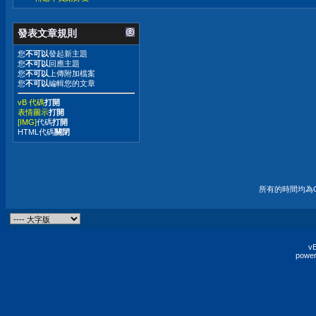
發表文章規則
您
不可以
發起新主題
您
不可以
回應主題
您
不可以
上傳附加檔案
您
不可以
編輯您的文章
vB 代碼
打開
表情圖示
打開
[IMG]
代碼
打開
HTML代碼
關閉
所有的時間均為G
vB
power