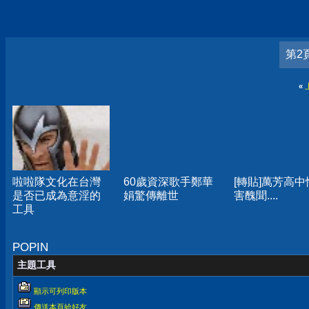
第2
«
啦啦隊文化在台灣
60歲資深歌手鄭華
[轉貼]萬芳高中
是否已成為意淫的
娟驚傳離世
害醜聞....
工具
POPIN
主題工具
顯示可列印版本
傳送本頁給好友