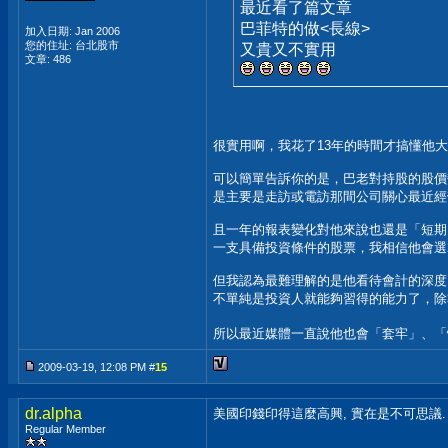
最近看了篇文章
巴菲特的做<長線>
加入日期: Jan 2006
您的住址: 台北股市
又貴又不實用
文章: 486
很實用啊，我花了13年的時間才搞懂他
可以簡單告訴你的是，巴老對持股的股價
是主要是走訪或電訪那間公司關心最近經
且一年的報表變化對他來說也還是「短期
一支具備投資條件的股票，我相信他會選2
但我認為最難理解的是他看待會計的深度
不單純是投資人就能夠習得的能力了，除
所以最近媒體一直說他也會「套牢」、
2009-03-19, 12:08 PM #
15
dr.alpha
美國印錢印得這麼高興, 實在是不可思議.
Regular Member