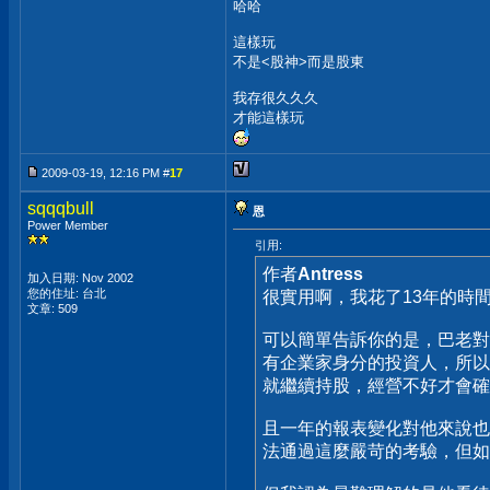
哈哈
這樣玩
不是<股神>而是股東
我存很久久久
才能這樣玩
2009-03-19, 12:16 PM #
17
sqqqbull
恩
Power Member
引用:
作者
Antress
加入日期: Nov 2002
您的住址: 台北
很實用啊，我花了13年的時
文章: 509
可以簡單告訴你的是，巴老對
有企業家身分的投資人，所以
就繼續持股，經營不好才會確
且一年的報表變化對他來說也
法通過這麼嚴苛的考驗，但如