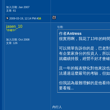
加入日期: Jan 2007
文章: 61
2009-03-19, 12:14 PM #
16
jasen_10
引用:
*停權中*
作者
Antress
很實用啊，我花了13年的時
加入日期: Oct 2008
文章: 126
可以簡單告訴你的是，巴老對
有企業家身分的投資人，所以
就繼續持股，經營不好才會確
且一年的報表變化對他來說也
法通過這麼嚴苛的考驗，但如
但我認為最難理解的是他看待
要看報...
內行人