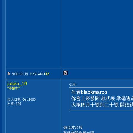
2009-03-19, 11:50 AM #
12
jasen_10
引用:
*停權中*
作者
blackmarco
你會上來發問 就代表 準備逃
加入日期: Oct 2008
文章: 126
大概四月十號到二十號 開始
做這波台股
和熱錢殺進殺出吧