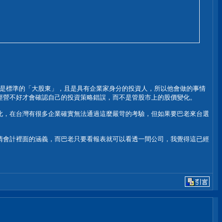
就是標準的「大股東」，且是具有企業家身分的投資人，所以他會做的事情
經營不好才會確認自己的投資策略錯誤，而不是管股市上的股價變化。
此，在台灣有很多企業確實無法通過這麼嚴苛的考驗，但如果要巴老來台選
清會計裡面的涵義，而巴老只要看報表就可以看透一間公司，我覺得這已經