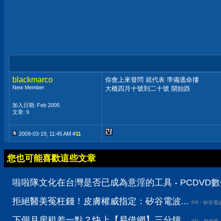
blackmarco
你會上來發問 就代表 準備逃命摟
New Member
大概四月十號到二十號 開始跌
加入日期: Feb 2005
文章: 9
2009-03-19, 11:45 AM #
11
您也可能喜歡這些文章
啦啦隊文化在台灣是否已成為意淫的工具 - PCDVD
拒絕醫美冤枉錢！皮膚權威指定：矽谷電波...
PR・矽谷電
下個月房租差一點？快上【易借網】三分鐘...