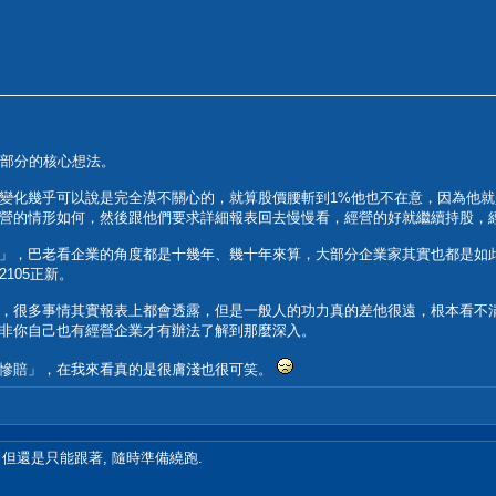
大部分的核心想法。
變化幾乎可以說是完全漠不關心的，就算股價腰斬到1%他也不在意，因為他
營的情形如何，然後跟他們要求詳細報表回去慢慢看，經營的好就繼續持股，
」，巴老看企業的角度都是十幾年、幾十年來算，大部分企業家其實也都是如
105正新。
，很多事情其實報表上都會透露，但是一般人的功力真的差他很遠，根本看不
非你自己也有經營企業才有辦法了解到那麼深入。
「慘賠」，在我來看真的是很膚淺也很可笑。
 但還是只能跟著, 隨時準備繞跑.