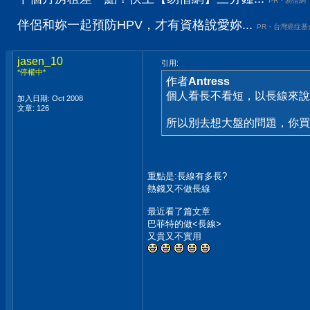
PR・易借網
伴侶和妳一起預防HPV，才有資格說愛妳...
PR・台灣癌症基
jasen_10
引用:
*停權中*
作者
Antress
個人看長不看短，以長線來說
加入日期: Oct 2008
文章: 126
所以別去想大盤的問題，你買
重點是:長線有多長?
熱錢又不做長線
最近看了篇文章
巴菲特的做<長線>
又貴又不實用