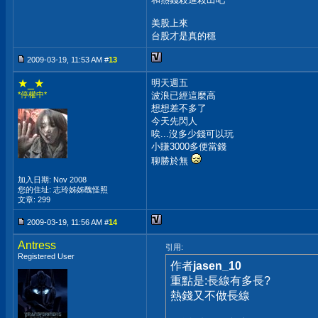
美股上來
台股才是真的穩
2009-03-19, 11:53 AM #
13
★_★
明天週五
*停權中*
波浪已經這麼高
想想差不多了
今天先閃人
唉...沒多少錢可以玩
小賺3000多便當錢
聊勝於無
加入日期: Nov 2008
您的住址: 志玲姊姊醜怪照
文章: 299
2009-03-19, 11:56 AM #
14
Antress
引用:
Registered User
作者
jasen_10
重點是:長線有多長?
熱錢又不做長線