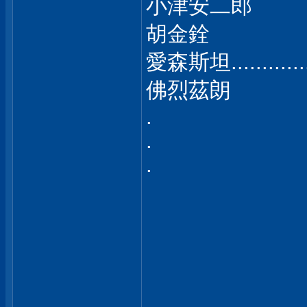
小津安二郎
胡金銓
愛森斯坦.......
佛烈茲朗
.
.
.