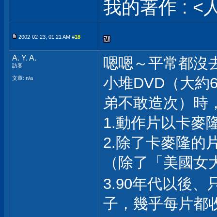
我的著作 : <
2002-02-23, 01:21 AM #
18
A. Y. A.
嗯嗯～平常都沒
訪客
小堆DVD（大約
文章: n/a
弟不敢造次）時
1.動作片以卡麥
2.除了卡麥隆
（除了「美國女
3.90年代以後
子，幾乎每片都