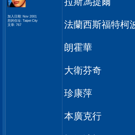
拉斯馮提爾
加入日期: Nov 2001
您的住址: Taipei City
法蘭西斯福特柯
文章: 767
朗霍華
大衛芬奇
珍康萍
本廣克行