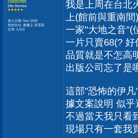
coolchet
我是上周在台北
Elite Member
上(館前與重南間
加入日期: Nov 2000
您的住址: 臉書之 高苦茶
一家"大地之音"(
文章: 4,519
一片只賣68(? 好
品質就是不怎高
出版公司忘了是
這部"恐怖的伊凡"還
據文案說明 似乎
不過當天我只看
現場只有一套我買