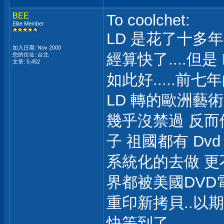
BEE
To coolchet:
Elite Member
LD 是花了十多年
加入日期: Nov 2000
經算快了....但
您的住址: 台北
文章: 5,452
如此好.....前七
LD 轉的歐洲藝
幾乎沒禁過 反而
子 祖國都有 Dvd
系統化的去做 更不可
界都被美國DVD
重印新拷貝..以期
快等到了