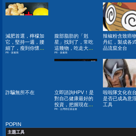
減肥首選，檸檬加
腹部脂肪的「剋
辣椒粉含致癌
它，堅持一週，腰
星」找到了，常吃
丹紅，製成各
細了，瘦到你懷疑
這幾物，吃走大肚
品流竄全台
PR・新素簡
PR・新素簡
人生
囊，瘦出小蠻腰
詐騙無所不在
立即諮詢HPV！是
啦啦隊文化在
對自己健康最好的
是否已成為意
投資，把握現在不
工具
PR・台灣癌症基金會
嫌晚！
POPIN
主題工具