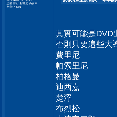
以導演為主題 剛來 一年半前來P
您的住址: 臉書之 高苦茶
文章: 4,519
其實可能是DVD
否則只要這些大導
費里尼
帕索里尼
柏格曼
迪西嘉
楚浮
布烈松