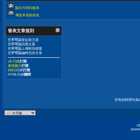
顯示可列印版本
傳送本頁給好友
發表文章規則
您
不可以
發起新主題
您
不可以
回應主題
您
不可以
上傳附加檔案
您
不可以
編輯您的文章
vB 代碼
打開
表情圖示
打開
[IMG]
代碼
打開
HTML代碼
關閉
所有的時間均為G
vB
power