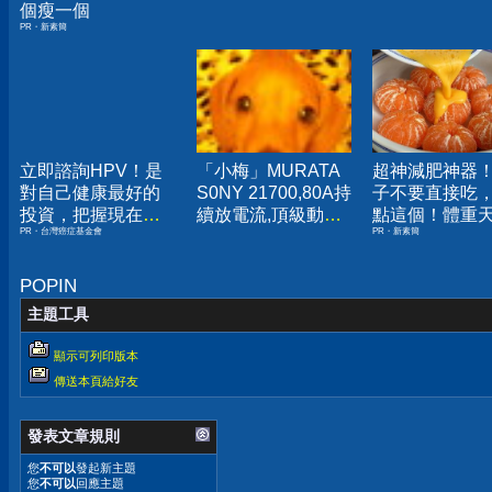
個瘦一個
PR・新素簡
立即諮詢HPV！是
「小梅」MURATA
超神減肥神器
對自己健康最好的
S0NY 21700,80A持
子不要直接吃
投資，把握現在不
續放電流,頂級動力
點這個！體重
PR・台灣癌症基金會
PR・新素簡
嫌晚！
電池,未使用點焊品
下降
US21700VX40
US21700VTC6
POPIN
主題工具
顯示可列印版本
傳送本頁給好友
發表文章規則
您
不可以
發起新主題
您
不可以
回應主題