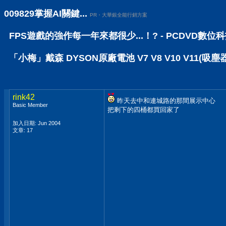
009829掌握AI關鍵...
PR・大華銀全能行銷方案
FPS遊戲的強作每一年來都很少...！? - PCDVD數位
「小梅」戴森 DYSON原廠電池 V7 V8 V10 V11(吸塵
rink42
昨天去中和連城路的那間展示中心
Basic Member
把剩下的四桶都買回家了
加入日期: Jun 2004
文章: 17