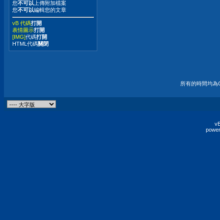
您
不可以
上傳附加檔案
您
不可以
編輯您的文章
vB 代碼
打開
表情圖示
打開
[IMG]
代碼
打開
HTML代碼
關閉
所有的時間均為G
vB
power