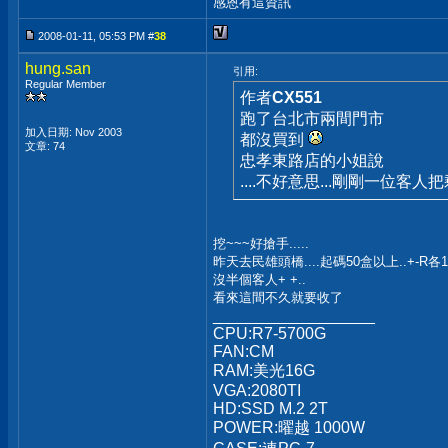
感恩有這資訊
2008-01-11, 05:53 PM #
38
hung.san
引用:
Regular Member
作者
CX551
跑了台北市兩間門市
加入日期: Nov 2003
都沒買到
文章: 74
忠孝東路店的小姐說
....不好意思...剛剛一位客人
挖~~~好搶手.....
昨天去民雄頭橋....起碼50盒以上..+-R各1半
沒半個客人+ +..
看來這間不久就要收了
__________________
CPU:R7-5700G
FAN:CM
RAM:美光16G
VGA:2080TI
HD:SSD M.2 2T
POWER:曜越 1000W