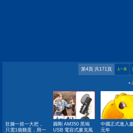
第4頁 共171頁
上一頁
«
肚腩一抓一大把，
圓剛 AM350 黑鳩
中國正式進入
只需1個雞蛋，用一
USB 電容式麥克風
元年