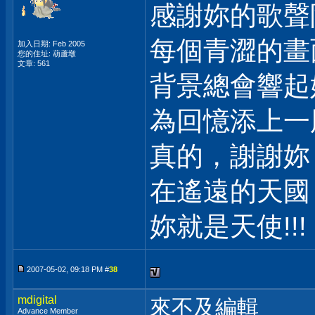
感謝妳的歌聲
每個青澀的畫
加入日期: Feb 2005
您的住址: 葫蘆墩
文章: 561
背景總會響起
為回憶添上一
真的，謝謝妳
在遙遠的天國
妳就是天使!!!
2007-05-02, 09:18 PM #
38
mdigital
來不及編輯
Advance Member