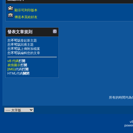
顯示可列印版本
傳送本頁給好友
發表文章規則
您
不可以
發起新主題
您
不可以
回應主題
您
不可以
上傳附加檔案
您
不可以
編輯您的文章
vB 代碼
打開
表情圖示
打開
[IMG]
代碼
打開
HTML代碼
關閉
所有的時間均為G
vB
power