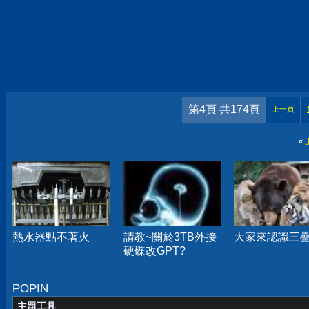
第4頁 共174頁
上一頁
«
熱水器點不著火
請教~關於3TB外接
大家來認識三
硬碟改GPT?
POPIN
主題工具