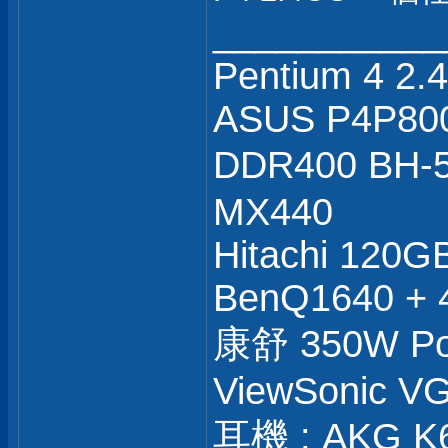
___________
Pentium 4 2
ASUS P4P80
DDR400 BH
MX440
Hitachi 120G
BenQ1640 + 
康舒 350W Po
ViewSonic V
耳機 : AKG K