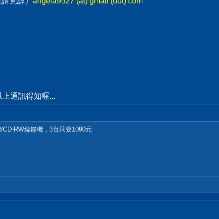
回覆請見諒）
angela9527 (at) gmail (dot) com
通訊得知喔...
R/CD-RW燒錄機，3台只要1090元