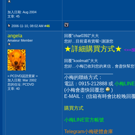
加入日期: Aug 2004
文章: 45
2006-11-10, 08:02 AM #
46
angela
回覆"char0392"大大
Amateur Member
您好...目前還有貨喔~謝謝您
★詳細購買方式★
<==
回覆"koolmatt"大大
您好...小梅已收到您的來信，會盡快幫
__________________
= PCDVD認證賣家 =
小梅的聯絡方式：
加入日期: Mar 2002
電話：0915-212888 或
小梅LIN
您的住址: PCDVD
文章: 40
(小梅會盡快回覆您
)
E-MAIL： (信箱有時會比較晚
購買方式
小梅LINE官方帳號
Telegram小梅硬體倉庫