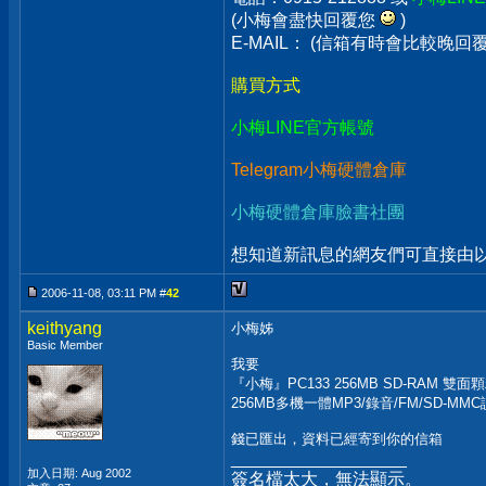
(小梅會盡快回覆您
)
E-MAIL： (信箱有時會比較晚
購買方式
小梅LINE官方帳號
Telegram小梅硬體倉庫
小梅硬體倉庫臉書社團
想知道新訊息的網友們可直接由以上
2006-11-08, 03:11 PM #
42
keithyang
小梅姊
Basic Member
我要
『小梅』PC133 256MB SD-RAM 雙面
256MB多機一體MP3/錄音/FM/SD-MMC讀卡
錢已匯出，資料已經寄到你的信箱
__________________
加入日期: Aug 2002
簽名檔太大，無法顯示。