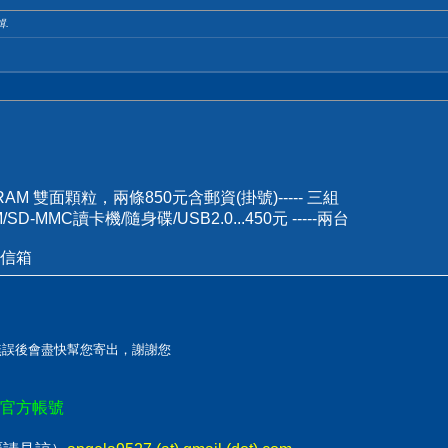
輯.
-RAM 雙面顆粒，兩條850元含郵資(掛號)----- 三組
D-MMC讀卡機/隨身碟/USB2.0...450元 -----兩台
信箱
認無誤後會盡快幫您寄出，謝謝您
E官方帳號