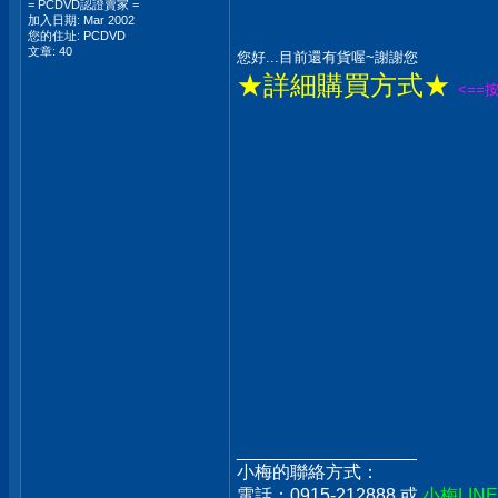
= PCDVD認證賣家 =
加入日期: Mar 2002
您的住址: PCDVD
文章: 40
您好...目前還有貨喔~謝謝您
★詳細購買方式★
<==
__________________
小梅的聯絡方式：
電話：0915-212888 或
小梅LIN