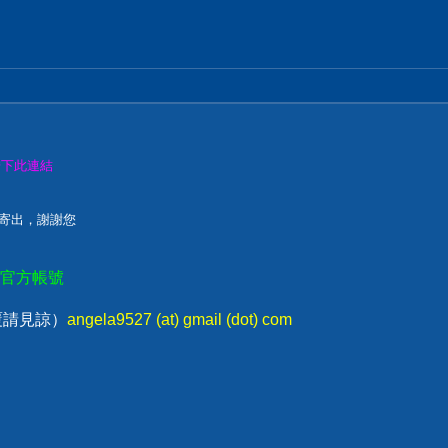
按下此連結
您寄出，謝謝您
E官方帳號
回覆請見諒）
angela9527 (at) gmail (dot) com