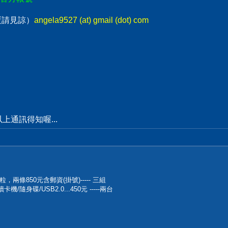
回覆請見諒）
angela9527 (at) gmail (dot) com
通訊得知喔...
顆粒，兩條850元含郵資(掛號)----- 三組
機/隨身碟/USB2.0...450元 -----兩台