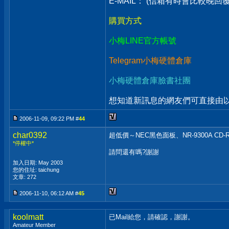
E-MAIL： (信箱有時會比較晚
購買方式
小梅LINE官方帳號
Telegram小梅硬體倉庫
小梅硬體倉庫臉書社團
想知道新訊息的網友們可直接由以上
2006-11-09, 09:22 PM #
44
char0392
超低價～NEC黑色面板、NR-9300A CD-
*停權中*
請問還有嗎?謝謝
加入日期: May 2003
您的住址: taichung
文章: 272
2006-11-10, 06:12 AM #
45
koolmatt
已Mail給您，請確認，謝謝。
Amateur Member