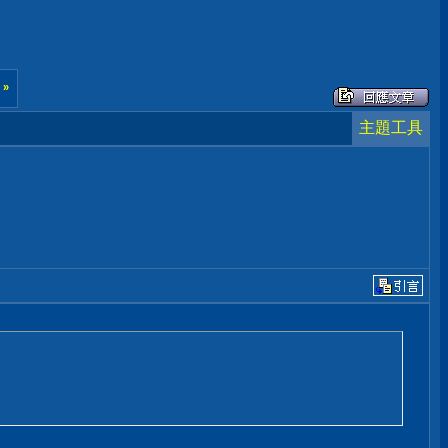
後
»
主題工具