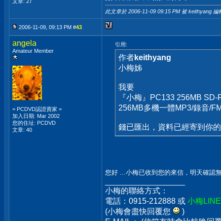
文章: 27
此文章於 2006-11-09
09:15 PM
被 keithyang 編
2006-11-09, 09:13 PM #
43
angela
引用:
Amateur Member
作者
keithyang
小梅姊
我要
『小梅』PC133 256MB SD
256MB多機一體MP3/錄音/FM/S
= PCDVD認證賣家 =
加入日期: Mar 2002
您的住址: PCDVD
錢已匯出，資料已經寄到你的
文章: 40
您好 ...小梅已收到您的來信，明天確
__________________
小梅的聯絡方式：
電話：0915-212888 或
小梅LIN
(小梅會盡快回覆您
)