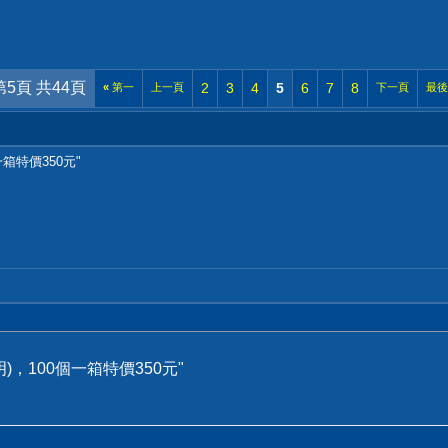
第5頁 共44頁
2
3
4
5
6
7
8
«
第一
上一頁
下一頁
最
箱特價350元"
)，100個一箱特價350元"