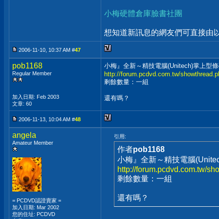
小梅硬體倉庫臉書社團
想知道新訊息的網友們可直接由以上
2006-11-10, 10:37 AM #
47
pob1168
小梅』全新～精技電腦(Unitech)掌
Regular Member
http://forum.pcdvd.com.tw/showthread.
剩餘數量：一組
加入日期: Feb 2003
還有嗎？
文章: 60
2006-11-13, 10:04 AM #
48
angela
引用:
Amateur Member
作者
pob1168
小梅』全新～精技電腦(Unit
http://forum.pcdvd.com.tw/s
剩餘數量：一組
還有嗎？
= PCDVD認證賣家 =
加入日期: Mar 2002
您的住址: PCDVD