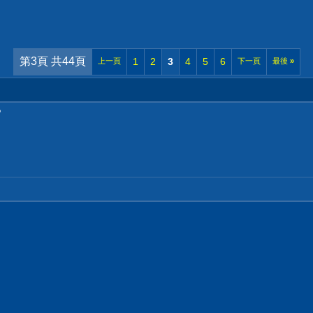
第3頁 共44頁
1
2
3
4
5
6
上一頁
下一頁
最後
»
?