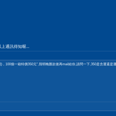
通訊得知喔...
)，100個一箱特價350元",我明晚匯款後再mail給你,請問一下,350是含運還