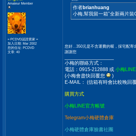
Amateur Member
作者
brianhuang
小梅,幫我留一箱"全新兩片裝C
= PCDVD認證賣家 =
加入日期: Mar 2002
您好...350元是不含運費的喔，採宅配
您的住址: PCDVD
謝謝您
文章: 40
__________________
小梅的聯絡方式：
電話：0915-212888 或
小梅LIN
(小梅會盡快回覆您
)
E-MAIL： (信箱有時會比較晚
購買方式
小梅LINE官方帳號
Telegram小梅硬體倉庫
小梅硬體倉庫臉書社團