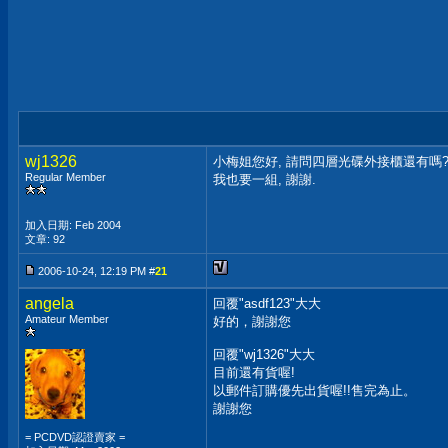
wj1326
小梅姐您好, 請問四層光碟外接櫃還有嗎
Regular Member
我也要一組, 謝謝.
加入日期: Feb 2004
文章: 92
2006-10-24, 12:19 PM #
21
angela
回覆"asdf123"大大
Amateur Member
好的，謝謝您
回覆"wj1326"大大
目前還有貨喔!
以郵件訂購優先出貨喔!!售完為止。
謝謝您
= PCDVD認證賣家 =