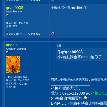
2006-10-24, 01:15 PM #
24
qeab0908
小梅姐,我也寄email給你了
Major Member
加入日期: Dec 2002
文章: 275
2006-10-24, 01:27 PM #
25
angela
引用:
Amateur Member
作者
qeab0908
小梅姐,我也寄email給你了
= PCDVD認證賣家 =
您好...小梅已收到您的來信，會盡快幫
加入日期: Mar 2002
__________________
您的住址: PCDVD
文章: 40
小梅的聯絡方式：
電話：0915-212888 或
小梅LIN
(小梅會盡快回覆您
)
E-MAIL： (信箱有時會比較晚