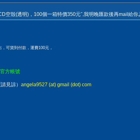
D空殼(透明)，100個一箱特價350元",我明晚匯款後再mail給
寄出，可貨到付款，運費100元，
E官方帳號
回覆請見諒）
angela9527 (at) gmail (dot) com