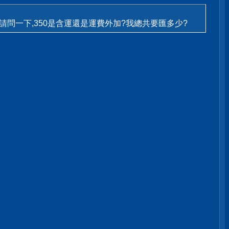
你,請問一下,350是含運還是運費外加?我總共要匯多少?