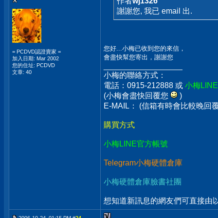
作者
wj1326
謝謝您, 我已 email 出.
您好...小梅已收到您的來信，
= PCDVD認證賣家 =
會盡快幫您寄出，謝謝您
加入日期: Mar 2002
__________________
您的住址: PCDVD
文章: 40
小梅的聯絡方式：
電話：0915-212888 或
小梅LIN
(小梅會盡快回覆您
)
E-MAIL： (信箱有時會比較晚
購買方式
小梅LINE官方帳號
Telegram小梅硬體倉庫
小梅硬體倉庫臉書社團
想知道新訊息的網友們可直接由以上