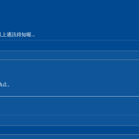
通訊得知喔...
為止。