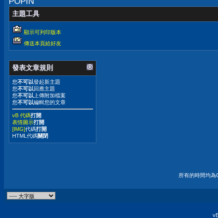
POPIN
主題工具
顯示可列印版本
傳送本頁給好友
發表文章規則
您
不可以
發起新主題
您
不可以
回應主題
您
不可以
上傳附加檔案
您
不可以
編輯您的文章
vB 代碼
打開
表情圖示
打開
[IMG]
代碼
打開
HTML代碼
關閉
所有的時間均為G
vB