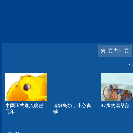
第1頁 共31頁
«
中國正式進入慶豐
遠離鳥類，小心禽
47歲的溫翠蘋
元年
螨