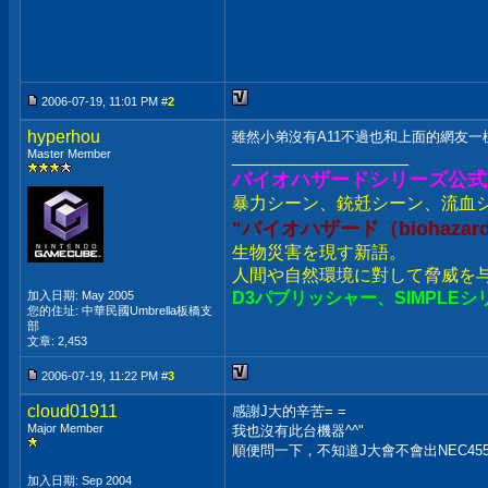
2006-07-19, 11:01 PM #
2
hyperhou
雖然小弟沒有A11不過也和上面的網友一
Master Member
__________________
バイオハザードシリーズ公式
暴力シーン、銃兛シーン、流血
"バイオハザード（biohazar
生物災害を現す新語。
人間や自然環境に對して脅威を
加入日期: May 2005
D3パブリッシャー、SIMPLEシ
您的住址: 中華民國Umbrella板橋支
部
文章: 2,453
2006-07-19, 11:22 PM #
3
cloud01911
感謝J大的辛苦= =
Major Member
我也沒有此台機器^^"
順便問一下，不知道J大會不會出NEC45
加入日期: Sep 2004