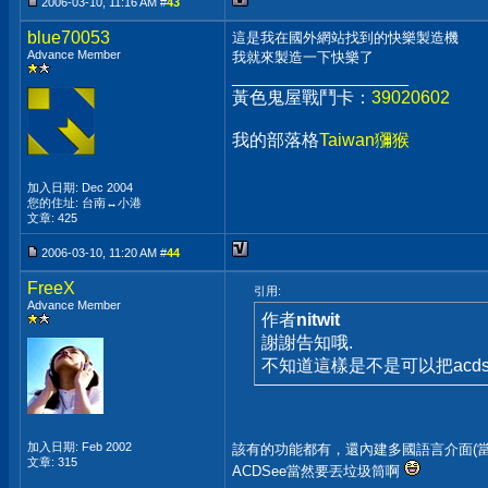
2006-03-10, 11:16 AM #
43
blue70053
這是我在國外網站找到的快樂製造機
Advance Member
我就來製造一下快樂了
__________________
黃色鬼屋戰鬥卡：
39020602
我的部落格
Taiwan獼猴
加入日期: Dec 2004
您的住址: 台南↔小港
文章: 425
2006-03-10, 11:20 AM #
44
FreeX
引用:
Advance Member
作者
nitwit
謝謝告知哦.
不知道這樣是不是可以把acds
加入日期: Feb 2002
該有的功能都有，還內建多國語言介面(當
文章: 315
ACDSee當然要丟垃圾筒啊