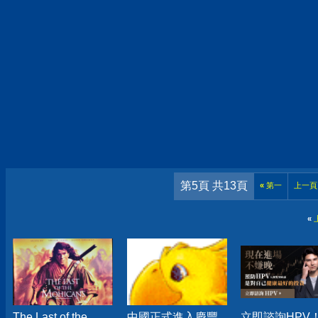
第5頁 共13頁
«
第一
上一頁
«
The Last of the
中國正式進入慶豐
立即諮詢HPV