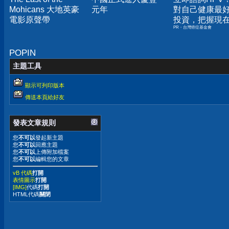
Mohicans 大地英豪
元年
對自己健康最
電影原聲帶
投資，把握現
PR・台灣癌症基金會
嫌晚！
POPIN
主題工具
顯示可列印版本
傳送本頁給好友
發表文章規則
您
不可以
發起新主題
您
不可以
回應主題
您
不可以
上傳附加檔案
您
不可以
編輯您的文章
vB 代碼
打開
表情圖示
打開
[IMG]
代碼
打開
HTML代碼
關閉