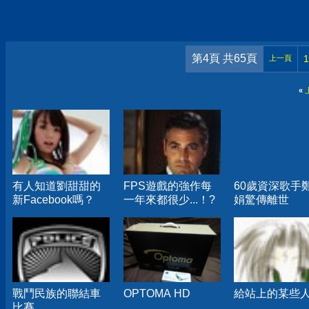
第4頁 共65頁
1
上一頁
«
有人知道劉甜甜的
FPS遊戲的強作每
60歲資深歌手
新Facebook嗎？
一年來都很少...！?
娟驚傳離世
戰鬥民族的聯結車
OPTOMA HD
給站上的某些
比賽