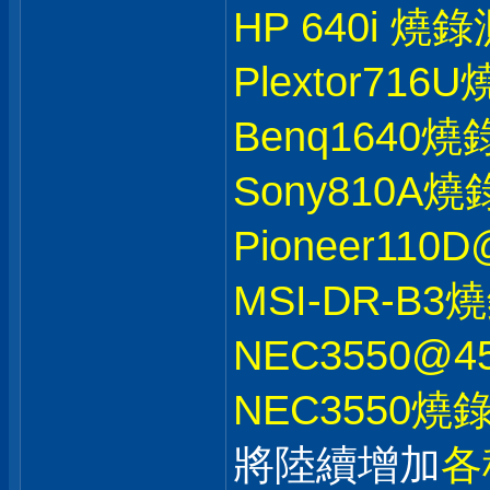
HP 640i 燒
Plextor71
Benq1640
Sony810A
Pioneer11
MSI-DR-B
NEC3550@
NEC3550燒
將陸續增加
各