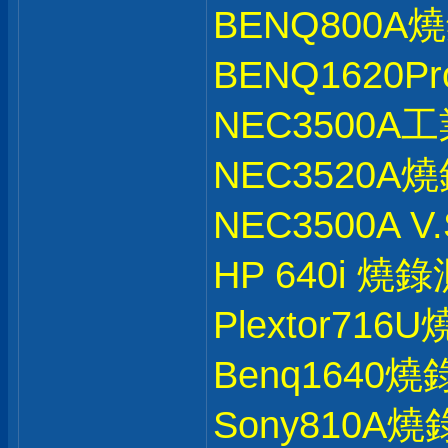
BENQ800A
BENQ1620
NEC3500
NEC3520A
NEC3500A 
HP 640i 燒
Plextor71
Benq1640
Sony810A