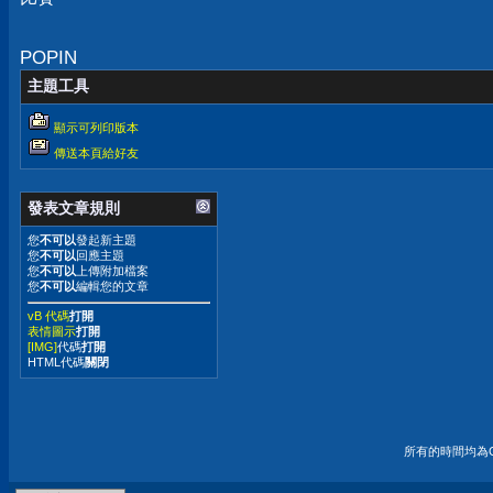
POPIN
主題工具
顯示可列印版本
傳送本頁給好友
發表文章規則
您
不可以
發起新主題
您
不可以
回應主題
您
不可以
上傳附加檔案
您
不可以
編輯您的文章
vB 代碼
打開
表情圖示
打開
[IMG]
代碼
打開
HTML代碼
關閉
所有的時間均為G