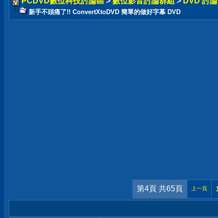
PCDVD數位科技討論區
>
數位影音討論群組
>
DVD 討
新手不頭痛了!! ConvertXtoDVD 簡單的做好字幕 DVD
第4頁 共65頁
上一頁