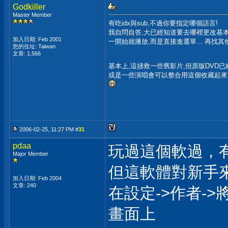
Godkiller
Master Member
有吃idx與sub,不過你要指定哪個語言!
我自問自答,大已經知道要去哪裡更改基本
加入日期: Feb 2001
一開始就播放,而是直接進選單... 再找其他
您的住址: Taiwan
文章: 1,566
基本上,這拯救一些舊影片,但原版DVD已經
或是一些演唱會可以整合用這個收藏起來
2006-02-25, 11:27 PM #
31
pdaa
玩過這個軟過，
Major Member
但這軟體對新手
加入日期: Feb 2004
文章: 240
在設定->作者-
畫面上