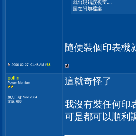
就出現錯誤視窗....
圖在附加檔案
隨便裝個印表機
2006-02-27, 01:48 AM #
38
pollini
這就奇怪了
Power Member
加入日期: Nov 2004
我沒有裝任何印
文章: 688
可是都可以順利
___________