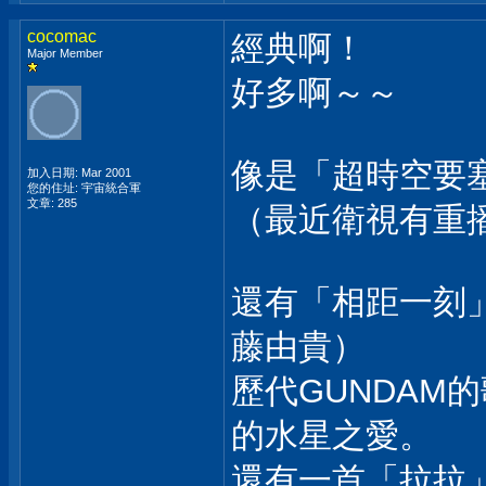
cocomac
經典啊！
Major Member
好多啊～～
像是「超時空要塞
加入日期: Mar 2001
您的住址: 宇宙統合軍
文章: 285
（最近衛視有重
還有「相距一刻
藤由貴）
歷代GUNDAM
的水星之愛。
還有一首「拉拉