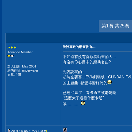
第1頁 共25頁
SFF
說說喜歡的動畫歌曲....
Advance Member
不知道有沒有喜歡看動畫的人...
有沒有你心目中的經典名曲?
加入日期: May 2001
您的住址: underwater
先說說我的...
文章: 445
超時空要塞...EVA劇場版...GUNDAN F-9
的主題曲..都覺得蠻好聽的
已經24歲了...看卡通常被老媽唸
"這麼大了還看什麼卡通"
唉............
2001-06-05, 07:27 PM #
1