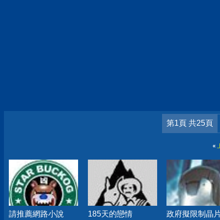
第1頁 共25頁
«
請推薦網路小說
185天的戀情
政府擬限制晶