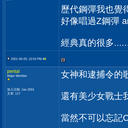
歷代鋼彈我也覺
好像唱過Z鋼彈 and
經典真的很多......
2001-06-05, 10:54 PM #
8
pental
女神和逮捕令的歌
Major Member
加入日期: Jan 2001
還有美少女戰士
文章: 117
當然不可以忘記C.C