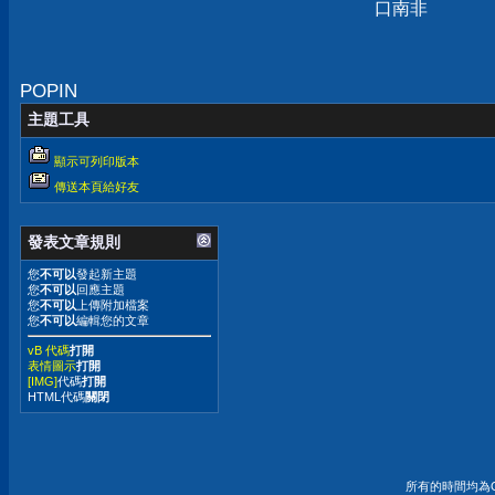
口南非
POPIN
主題工具
顯示可列印版本
傳送本頁給好友
發表文章規則
您
不可以
發起新主題
您
不可以
回應主題
您
不可以
上傳附加檔案
您
不可以
編輯您的文章
vB 代碼
打開
表情圖示
打開
[IMG]
代碼
打開
HTML代碼
關閉
所有的時間均為G