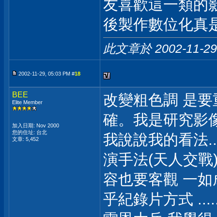
友喜歡這一類的影
後製作數位化真
此文章於 2002-11-2
2002-11-29, 05:03 PM #
18
BEE
改變粗色調 是要
Elite Member
確。我是研究影像
加入日期: Nov 2000
您的住址: 台北
我說說我的看法.
文章: 5,452
演手法(天人交戰
容也要客觀 一如
乎紀錄片方式 ....