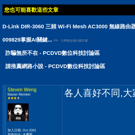
您也可能喜歡這些文章
D-Link DIR-3060 三頻 Wi-Fi Mesh AC30
009829掌握AI關鍵...
PR・大華銀全能行銷方案
詐騙無所不在 - PCDVD數位科技討論區
請推薦網路小說 - PCDVD數位科技討論區
Steven Weng
各人喜好不同,大
Master Member
加入日期: Oct 2001
您的住址: 卡農幫