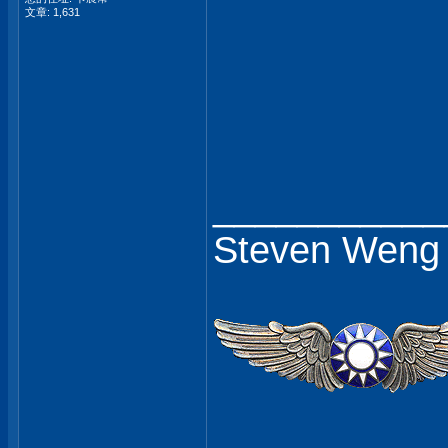
文章: 1,631
___________
Steven Weng