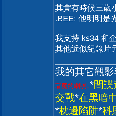
其實有時候三歲小
.BEE: 他明明
我支持 ks34 
其他近似紀錄片元
___________
我的其它觀影
*
間諜
著魔的劇照..
交戰
*
在黑暗
*
枕邊陷阱
*
科