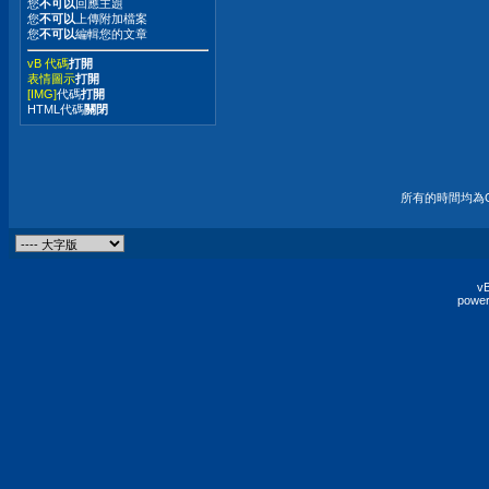
您
不可以
回應主題
您
不可以
上傳附加檔案
您
不可以
編輯您的文章
vB 代碼
打開
表情圖示
打開
[IMG]
代碼
打開
HTML代碼
關閉
所有的時間均為G
vB
power