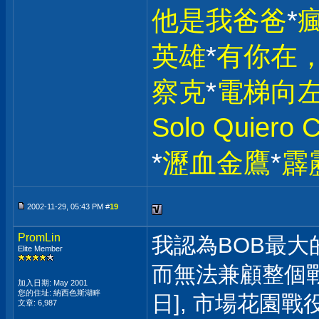
他是我爸爸
*
英雄
*
有你在，
察克
*
電梯向
Solo Quiero
*
瀝血金鷹
*
霹
2002-11-29, 05:43 PM #
19
PromLin
我認為BOB最大
Elite Member
而無法兼顧整個戰
加入日期: May 2001
您的住址: 納西色斯湖畔
日], 市場花園戰
文章: 6,987