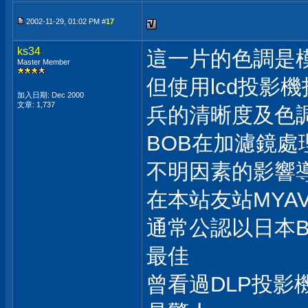
2002-11-29, 01:02 PM #
17
ks34
這一片的色調是
Master Member
但使用lcd投影
加入日期: Dec 2000
文章: 1,737
兵的清晰度及色調
BOB在加濾鏡
不明因素的影響
在本站友站MY
通常公認以日本B
最佳
曾看過DLP投影機