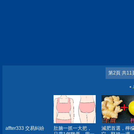
第2頁 共11
«
affter333 交易糾紛
肚腩一抓一大把，
減肥首選，檸