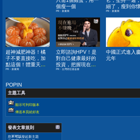
只需1個雞蛋，用一
它，堅持一週
個瘦一個
細了，瘦到你
PR・新素簡
PR・新素簡
人生
超神減肥神器！橘
立即諮詢HPV！是
中國正式進入
子不要直接吃，加
對自己健康最好的
元年
點這個！體重天天
投資，把握現在不
PR・新素簡
PR・台灣癌症基金會
下降
嫌晚！
POPIN
主題工具
顯示可列印版本
傳送本頁給好友
發表文章規則
您
不可以
發起新主題