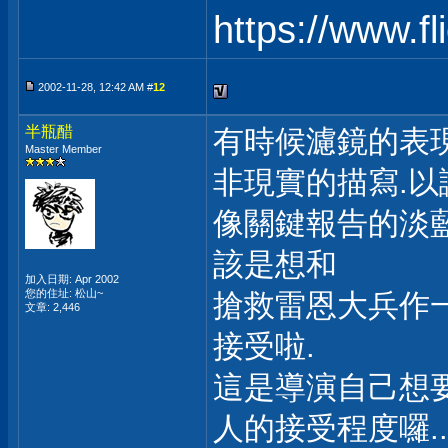
https://www.f
2002-11-28, 12:42 AM #
12
半瓶醋
有時候濾鏡的表
Master Member
非現實的描寫.
像關鍵報告的淡藍
該是想和
加入日期: Apr 2002
您的住址: 松山~
搶救雷恩大兵作
文章: 2,446
接受啦.
這是導演自己想要
人的接受程度囉...