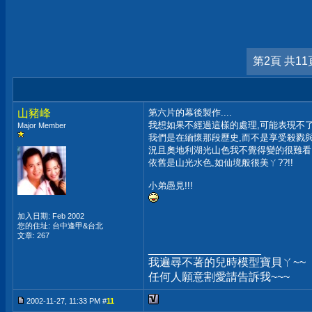
第2頁 共11
山豬峰
第六片的幕後製作....
我想如果不經過這樣的處理,可能表現不了
Major Member
我們是在緬懷那段歷史,而不是享受殺戮與
況且奧地利湖光山色我不覺得變的很難看
依舊是山光水色,如仙境般很美ㄚ??!!
小弟愚見!!!
加入日期: Feb 2002
您的住址: 台中逢甲&台北
文章: 267
__________________
我遍尋不著的兒時模型寶貝ㄚ~~
任何人願意割愛請告訴我~~~
2002-11-27, 11:33 PM #
11