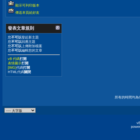
顯示可列印版本
傳送本頁給好友
發表文章規則
您
不可以
發起新主題
您
不可以
回應主題
您
不可以
上傳附加檔案
您
不可以
編輯您的文章
vB 代碼
打開
表情圖示
打開
[IMG]
代碼
打開
HTML代碼
關閉
所有的時間均為G
vB
power