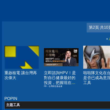
第2頁 共10
«
重啟核電 讓台灣再
立即諮詢HPV！是
啦啦隊文化在
次偉大
對自己健康最好的
是否已成為意
投資，把握現在不
工具
PR・台灣癌症基金會
嫌晚！
POPIN
主題工具