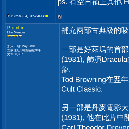
ps. 有空再補上其他 Ha
2002-09-04, 01:52 AM #
18
PromLin
補充兩部古典級的吸
Elite Member
加入日期: May 2001
一部是好萊塢的首部吸血鬼片
您的住址: 納西色斯湖畔
文章: 6,987
(1931), 飾演Dra
象.
Tod Browning在翌
Cult Classic.
另一部是丹麥電影大師Car
(1931), 他在此
Carl Theodor