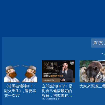
第1頁 
«
《暗黑破壞神® II：
立即諮詢HPV！是
大家來認識三
獄火重生》, 還要再
對自己健康最好的
買一次??
投資，把握現在不
PR・台灣癌症基金會
嫌晚！