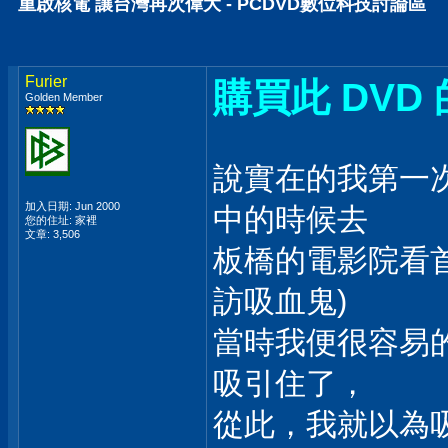
重啟核電 讓台灣再次偉大 - PCDVD數位科技討論區
Furier
購買此 DVD 
Golden Member
說實在的我第一
加入日期: Jun 2000
中的時候去
您的住址: 家裡
文章: 3,506
板橋的電影院看首映的 I
訪吸血鬼)
當時我便很容易
吸引住了，
從此，我就以為