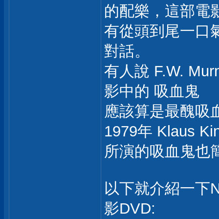
的配樂，這部電
有從頭到尾一口氣
對話。
有人說 F.W. Mu
影中的 吸血鬼
應該算是最醜吸
1979年 Klaus Kin
所演的吸血鬼也簡
以下就介紹一下Nosfe
影DVD: