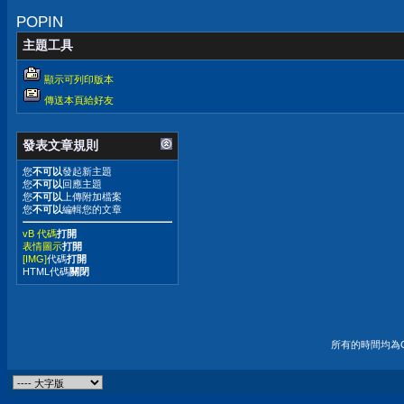
POPIN
主題工具
顯示可列印版本
傳送本頁給好友
發表文章規則
您
不可以
發起新主題
您
不可以
回應主題
您
不可以
上傳附加檔案
您
不可以
編輯您的文章
vB 代碼
打開
表情圖示
打開
[IMG]
代碼
打開
HTML代碼
關閉
所有的時間均為G