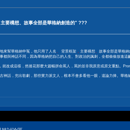
，主要構想、故事全部是華格納創造的" ???
地來幫華格納申冤，他只用了人名
、
背景框架
，
主要構想
、
故事全部是華格納
事都與神話不同，因為華格納把自己的人生、對政治的諷刺，全都偷偷放進這
取義，就改成這樣，然後花那麼大篇幅拼命罵人，罵的並非我原意或原文重點。Pro
古神話，兜出歌劇，那些實力派文人，根本不會多看他一眼，遑論力捧。華格納