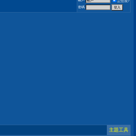
帳戶
記住我?
密碼
主題工具