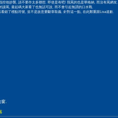
指控他抄襲, 請不要作太多聯想. 即使是有吧! 我罵的也是華格納, 而沒有罵網友.
串的謾罵, 最起碼大家看了也無話可說, 而不會引起無謂的口水戰.
以看錯了標點符號, 並不是故意要斷章取義. 針對這一點, 在此鄭重跟Lisa道歉.
窗.
落