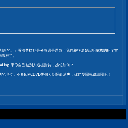
創造的。」看清楚標點是分號還是逗號！我原義很清楚說明華格納用了古
齣戲裡了。
mLin如果你自己被別人這樣對待，感想如何？
的地位，不會因PCDVD幾個人胡鬧而消失，你們愛鬧就繼續鬧吧！