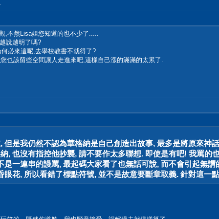
.
,不然Lisa姐您知道的也不少了.....
越說越明了嗎?
何必來這呢,去學校教書不就得了?
,但您也該留些空間讓人走進來吧,這樣自己漲的滿滿的太累了.
號, 但是我仍然不認為華格納是自己創造出故事, 最多是將原來神
納, 也沒有指控他抄襲, 請不要作太多聯想. 即使是有吧! 我罵的也
而不是一連串的謾罵, 最起碼大家看了也無話可說, 而不會引起無謂
昏眼花, 所以看錯了標點符號, 並不是故意要斷章取義. 針對這一點,