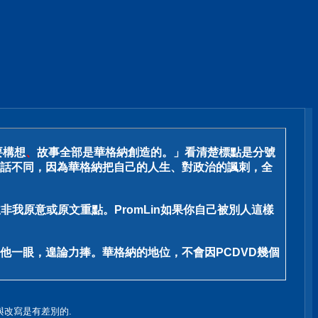
要構想
、
故事全部是華格納創造的。」看清楚標點是分號
話不同，因為華格納把自己的人生、對政治的諷刺，全
非我原意或原文重點。PromLin如果你自己被別人這樣
他一眼，遑論力捧。華格納的地位，不會因PCDVD幾個
與改寫是有差別的.