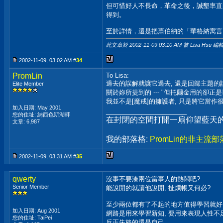
但可惜好人不長命，革命之後，誠墾率直
得到。
至於詳情，還是把蕭伯納的「華格納寓言
此文章於 2002-11-09
03:10 AM
被 Lisa Hsu 編輯
2002-11-09, 03:02 AM #
34
PromLin
To Lisa:
過去的誤解就讓它過去, 還是回歸主題的
Elite Member
關於妳所提到的 --- "但扥爾金用的卻
我並不是[魔戒]的擁護者, 只是將它當作很
加入日期: May 2001
__________________
您的住址: 納西色斯湖畔
在封閉的空間打開一扇仰望藍天的
文章: 6,987
我的部落格:
PromLin的非主流部
2002-11-09, 03:31 AM #
35
qwerty
沒事不要湊兩位當事人的熱鬧吧?
Senior Member
能說開的就讓他說開, 扯爛帳又何必?
至少兩位都有了不起的地方值得學習就好
加入日期: Aug 2001
網路是用來學習新知, 要用來表現人性不
您的住址: TaiPei
反正失格的還是自己.