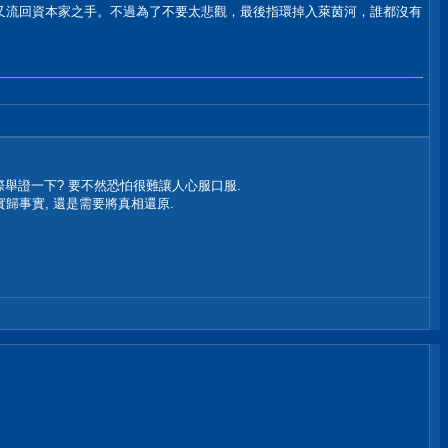
又流回資本家之手。不過為了不要太悲觀，最後指環掉入萊茵河，誰都沒有
際舉證一下? 要不然恐怕很難讓人心服口服.
實歸事實, 還是需要將真相還原.