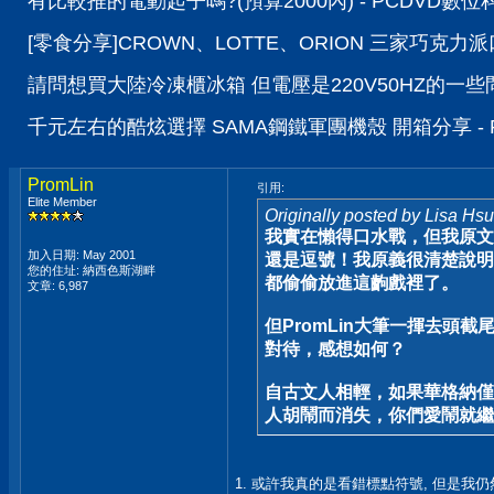
有比較推的電動起子嗎?(預算2000內) - PCDVD數
[零食分享]CROWN、LOTTE、ORION 三家巧克力
請問想買大陸冷凍櫃冰箱 但電壓是220V50HZ的一些問
千元左右的酷炫選擇 SAMA鋼鐵軍團機殼 開箱分享 -
PromLin
引用:
Elite Member
Originally posted by Lisa Hsu
我實在懶得口水戰，但我原文
加入日期: May 2001
還是逗號！我原義很清楚說明
您的住址: 納西色斯湖畔
都偷偷放進這齣戲裡了。
文章: 6,987
但PromLin大筆一揮去頭
對待，感想如何？
自古文人相輕，如果華格納僅
人胡鬧而消失，你們愛鬧就繼
1. 或許我真的是看錯標點符號, 但是我