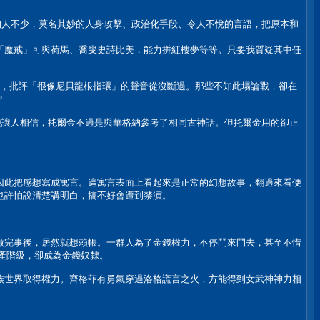
鬧的人不少，莫名其妙的人身攻擊、政治化手段、令人不悅的言語，把原本和
「魔戒」可與荷馬、喬叟史詩比美，能力拼紅樓夢等等。只要我質疑其中任
國問世，批評「很像尼貝龍根指環」的聲音從沒斷過。那些不知此場論戰，卻在
？
以便讓人相信，扥爾金不過是與華格納參考了相同古神話。但扥爾金用的卻正
因此把感想寫成寓言。這寓言表面上看起來是正常的幻想故事，翻過來看便
也許怕說清楚講明白，搞不好會遭到禁演。
做完事後，居然就想賴帳。一群人為了金錢權力，不停鬥來鬥去，甚至不惜
資產階級，卻成為金錢奴隸。
族世界取得權力。齊格菲有勇氣穿過洛格謊言之火，方能得到女武神神力相