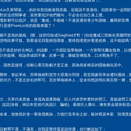
！開玩笑的，既然你道歉，我也願意接受，誤解過去就這樣算了。
omLin又來鬧場」，由於你曾扭曲過我原義，這樣說不算過份。但跟著你一起
對於這些鬧事者，當然要批評他們幾句，不必全往自己身上攬。
電影都可以批評，就是「魔戒」不能碰！不過是通俗青少年讀物，廠商卻宣傳
是搭PromLin你的順風車罷了！
不是我的風格。(嗯，該把ID改成Siegfried才對！)自從魔戒三部曲在英
證明此事可疑。我看過尼貝龍根指環後，覺得指環更好看更經典，這不能提嗎
華格納也不過是抄抄古神話」的說辭，一方面貶低華格納，一方面幫扥爾金脫身，
計的架構、暗諭弄成四不像。此事一提，撕破宣傳面具，口水戰免不了。
，固然是捷徑，但耐心看完歌劇才是正途，因為很多精采的隱喻都在其中。
壓榨，發起革命，而華格納對貧苦大眾萬分同情，甚至因參與革命遭到通緝，
的功力，不是左抄右抄即可。至於華格納本人，從未坦然說明白寓言那一層，
力，天界代表貴族，侏儒為資產階級、巨人代表苦幹實幹的勞工。貴族讓勞工
)、說謊(洛格，神話本意就代表詭計、騙術)。最後巨人勝出，擁有黃金躍身新
命者，他無視於老一輩侏儒教誨，方能打造革命之劍，殺掉舊資本家、毀壞貴
言解釋不通，不滿意，但我是覺得還是說得通，自行解說如下：