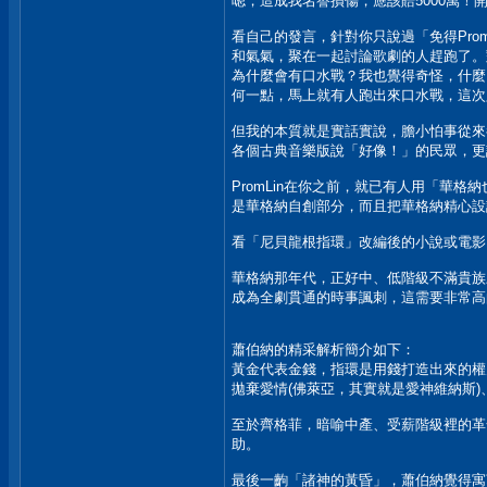
嗯，造成我名譽損傷，應該賠5000萬
看自己的發言，針對你只說過「免得Pr
和氣氣，聚在一起討論歌劇的人趕跑了。
為什麼會有口水戰？我也覺得奇怪，什麼
何一點，馬上就有人跑出來口水戰，這次只
但我的本質就是實話實說，膽小怕事從來都
各個古典音樂版說「好像！」的民眾，更
PromLin在你之前，就已有人用「
是華格納自創部分，而且把華格納精心設
看「尼貝龍根指環」改編後的小說或電影
華格納那年代，正好中、低階級不滿貴族
成為全劇貫通的時事諷刺，這需要非常高
蕭伯納的精采解析簡介如下：
黃金代表金錢，指環是用錢打造出來的權
拋棄愛情(佛萊亞，其實就是愛神維納斯
至於齊格菲，暗喻中產、受薪階級裡的革
助。
最後一齣「諸神的黃昏」，蕭伯納覺得寓