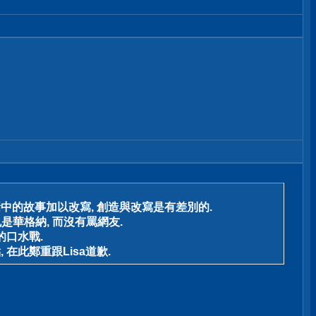
話中的故事加以改寫, 創造與改寫是有差別的.
是華格納, 而沒有罵網友.
的口水戰.
 在此鄭重跟Lisa道歉.