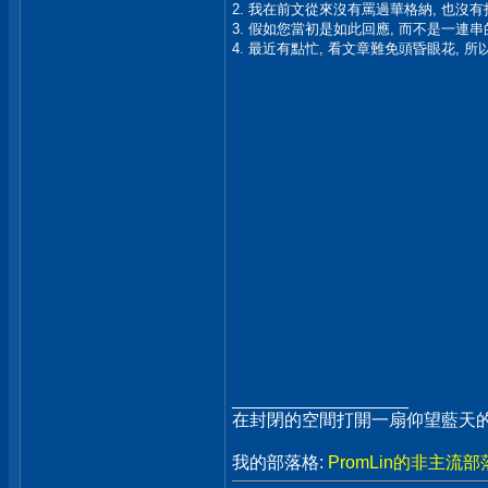
2. 我在前文從來沒有罵過華格納, 也沒有
3. 假如您當初是如此回應, 而不是一連
4. 最近有點忙, 看文章難免頭昏眼花, 所
__________________
在封閉的空間打開一扇仰望藍天的
我的部落格:
PromLin的非主流部