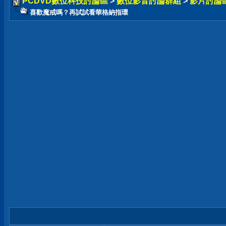
PCDVD數位科技討論區
>
數位影音討論群組
>
影片討論
喜歡魔戒嗎？再試試看華格納指環