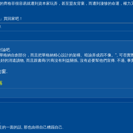
的齊格菲很容易就遭到資本家玩弄，甚至盟友背棄，而遭到淒慘的命運，權力
」買回家吧！
.
討論吧.
正是華格納自創部分，而且把華格納精心設計的架構、暗諭弄成四不像。", 可否實
好的消遣讀物, 而且跟書商/片商沒有利益關係, 沒有必要幫他們宣傳. 不過, 事
窗.
落
.
足的一面的話, 那也由得自己糟蹋自己.