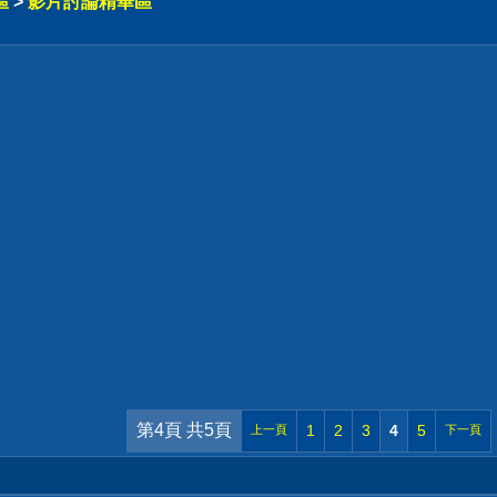
區
>
影片討論精華區
第4頁 共5頁
1
2
3
4
5
上一頁
下一頁