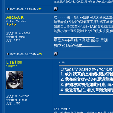
此文章於 2002-11-09
12:31 AM
被 PromLin 編輯
2002-11-09, 12:19 AM #
32
AIRJACK
唉~~~~~要不是Lisa姐的用詞太尖銳太主觀
Golden Member
如果能改成討論的語氣而不是對罵不就能
如果自己!的文章不容許別人的質疑或討論
其實小弟一直很贊沛Lisa姐的見多視廣
加入日期: Apr 2001
__________________
您的住址: taipei
星際聯邦星艦企業號 艦長 畢凱
文章: 2,724
獨立視聽室完成...................
2002-11-09, 01:57 AM #
33
Lisa Hsu
引用:
*停權中*
Originally posted by PromLin
1. 或許我真的是看錯標點符
2. 我在前文從來沒有罵過華格
3. 假如您當初是如此回應, 
4. 最近有點忙, 看文章難免頭
加入日期: Jul 2000
您的住址: 台北縣
文章: 1,455
To PromLin: