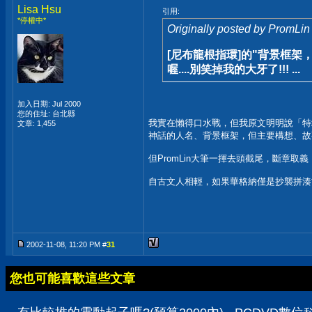
Lisa Hsu
引用:
*停權中*
Originally posted by PromLin
[尼布龍根指環]的"背景框架
喔....別笑掉我的大牙了!!! ...
加入日期: Jul 2000
您的住址: 台北縣
我實在懶得口水戰，但我原文明明說「特
文章: 1,455
神話的人名、背景框架，但主要構想、故
但PromLin大筆一揮去頭截尾，斷章
自古文人相輕，如果華格納僅是抄襲拼湊
2002-11-08, 11:20 PM #
31
您也可能喜歡這些文章