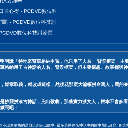
位科技討論區
派口味心得 - PCDVD數位科技討論區
題 - PCDVD數位科技討論區
 PCDVD數位科技討論區
明明說「特地來幫華格納申冤，他只用了人名
、
背景框架
，
主
華格納用了古神話的人名、背景框架，但主要構想、故事都與神
截尾，斷章取義，就改成這樣，然後花那麼大篇幅拼命罵人，罵的並
是抄襲拼湊古神話，兜出歌劇，那些實力派文人，根本不會多看
續鬧吧！
仍然不認為華格納是自己創造出故事, 最多是將原來神話中的故事加以改寫, 創造