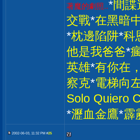
*
間諜
著魔的劇照..
交戰
*
在黑暗
*
枕邊陷阱
*
科
他是我爸爸
*
英雄
*
有你在，
察克
*
電梯向
Solo Quiero
*
瀝血金鷹
*
霹
2002-06-03, 11:32 PM #
25