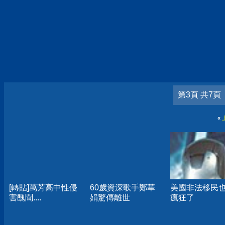
第3頁 共7頁
«
[轉貼]萬芳高中性侵
60歲資深歌手鄭華
美國非法移民
害醜聞....
娟驚傳離世
瘋狂了