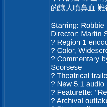
的讓人噴鼻血 難
Starring: Robbie
Director: Martin
? Region 1 enco
? Color, Widescr
? Commentary by
Scorsese
? Theatrical traile
? New 5.1 audio 
? Featurette: "Re
? Archival outta