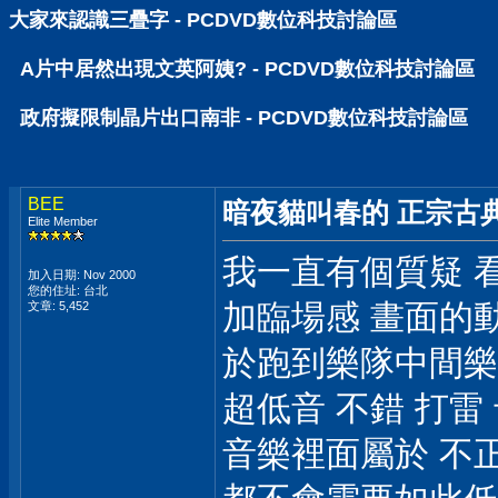
大家來認識三疊字 - PCDVD數位科技討論區
A片中居然出現文英阿姨? - PCDVD數位科技討論區
政府擬限制晶片出口南非 - PCDVD數位科技討論區
BEE
暗夜貓叫春的 正宗古典搖滾
Elite Member
我一直有個質疑 
加入日期: Nov 2000
您的住址: 台北
加臨場感 畫面的動
文章: 5,452
於跑到樂隊中間樂
超低音 不錯 打雷
音樂裡面屬於 不