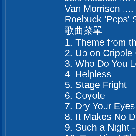
Van Morrison ....
Roebuck 'Pops' S
歌曲菜單
1. Theme from th
2. Up on Cripple
3. Who Do You 
4. Helpless
5. Stage Fright
6. Coyote
7. Dry Your Eyes
8. It Makes No D
9. Such a Night 