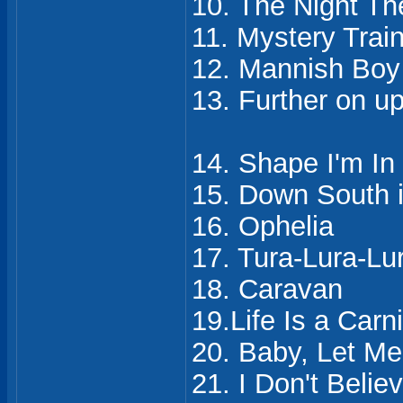
10. The Night T
11. Mystery Trai
12. Mannish Boy
13. Further on u
14. Shape I'm In
15. Down South 
16. Ophelia
17. Tura-Lura-Lur
18. Caravan
19.Life Is a Carn
20. Baby, Let M
21. I Don't Beli