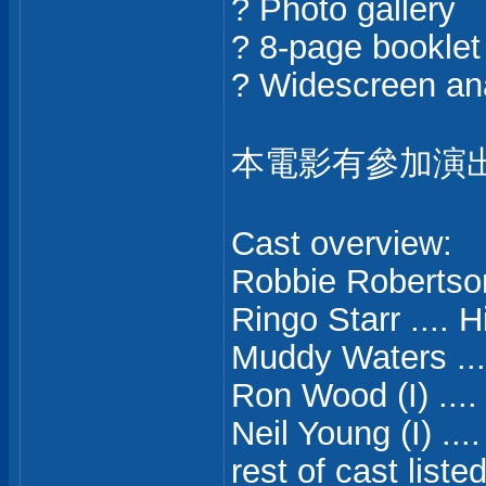
? Photo gallery
? 8-page booklet
? Widescreen an
本電影有參加演
Cast overview:
Robbie Robertson
Ringo Starr .... 
Muddy Waters ...
Ron Wood (I) ....
Neil Young (I) ...
rest of cast liste