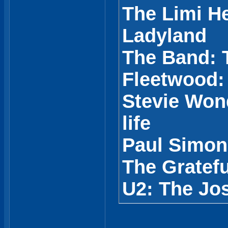
The Limi He
Ladyland
The Band: 
Fleetwood
Stevie Wond
life
Paul Simon
The Gratef
U2: The Jo