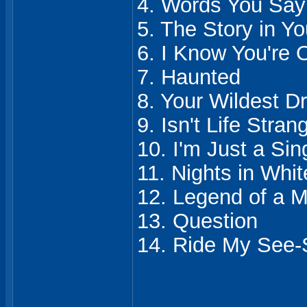
4. Words You Say
5. The Story in Y
6. I Know You're
7. Haunted
8. Your Wildest 
9. Isn't Life Stran
10. I'm Just a Si
11. Nights in Whit
12. Legend of a M
13. Question
14. Ride My See