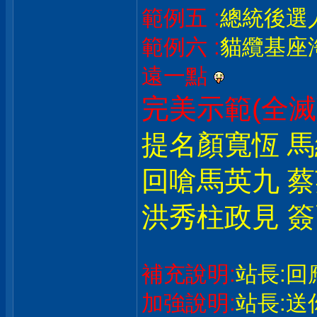
範例五 :
總統後選
範例六 :
貓纜基座淘
遠一點
完美示範(全滅)
提名顏寬恆 
回嗆馬英九 
洪秀柱政見 
補充說明:
站長:
加強說明:
站長:送